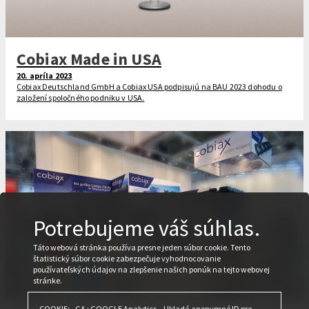
Cobiax Made in USA
20. apríla 2023
Cobiax Deutschland GmbH a Cobiax USA podpisujú na BAU 2023 dohodu o
založení spoločného podniku v USA.
Potrebujeme váš súhlas.
Táto webová stránka používa presne jeden súbor cookie. Tento
štatistický súbor cookie zabezpečuje vyhodnocovanie
používateľských údajov na zlepšenie našich ponúk na tejto webovej
stránke.
COOKIE: _GA : GOOGLE Analytics – Ukladá anonymné ID pre