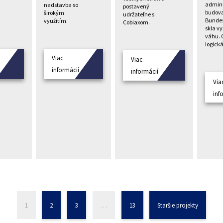
admini
nadstavba so
postavený
budov
širokým
udržateľne s
Bundes
využitím.
Cobiaxom.
skla v
váhu. 
logická
Viac
Viac
í
informácií
informácií
Via
inf
1
2
3
…
13
Staršie projekty