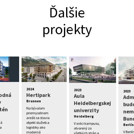
Ďalšie
projekty
2024
2023
2023
odná
Hertipark
Aula
Admi
v
Brunnen
Heidelbergskej
bud
tén
Na bývalom
univerzity
nem
priemyselnom
Heidelberg
Bun
areáli sa stavia
ná
objekt služieb a
V srdci kampusu,
Berlín
va
logistiky ako
otvorený zo
V Berlí
moderná
všetkých strán a