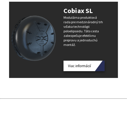
Cobiax SL
Modulárna produktová
rada pre medzinárodný trh
vďaka technológii
poloelipsoidu. Táto cesta
zabezpečuje efektívnu
prepravu a jednoduchú
montáž.
Viac informácií