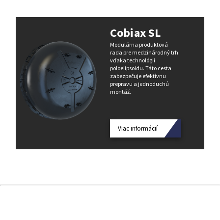
Cobiax SL
Modulárna produktová
rada pre medzinárodný trh
vďaka technológii
poloelipsoidu. Táto cesta
zabezpečuje efektívnu
prepravu a jednoduchú
montáž.
Viac informácií