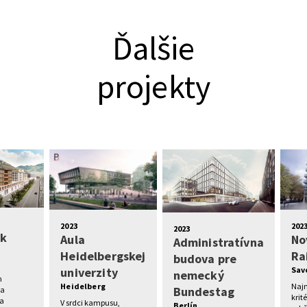
Ďalšie
projekty
2023
202
2023
rk
Aula
No
Administratívna
Heidelbergskej
Ra
budova pre
univerzity
Sav
nemecký
m
Heidelberg
Naj
Bundestag
ia
krit
 a
V srdci kampusu,
Berlín