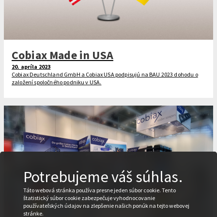
Cobiax Made in USA
20. apríla 2023
Cobiax Deutschland GmbH a Cobiax USA podpisujú na BAU 2023 dohodu o
založení spoločného podniku v USA.
Potrebujeme váš súhlas.
Táto webová stránka používa presne jeden súbor cookie. Tento
štatistický súbor cookie zabezpečuje vyhodnocovanie
používateľských údajov na zlepšenie našich ponúk na tejto webovej
stránke.