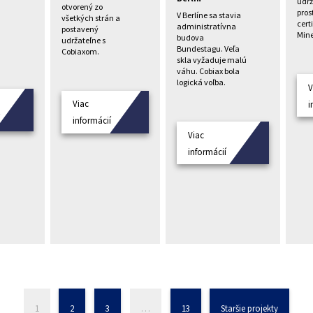
udrž
otvorený zo
pros
V Berlíne sa stavia
všetkých strán a
cert
administratívna
postavený
Mine
budova
udržateľne s
Bundestagu. Veľa
Cobiaxom.
skla vyžaduje malú
váhu. Cobiax bola
logická voľba.
V
Viac
i
í
informácií
Viac
informácií
1
2
3
…
13
Staršie projekty