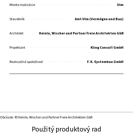
Miesto realizácie
Ulm
Stavebník
Amt Ulm (Vermögen und Bau)
Architekt
Heinle, Wischer und Partner Freie Architekten GbR
Projektant
Kling Consult GmbH
Realizačná spoločnosť
F. K. Systembau GmbH
Obrázok: © Heinle, Wischer und Partner Freie Architekten GbR
Použitý produktový rad