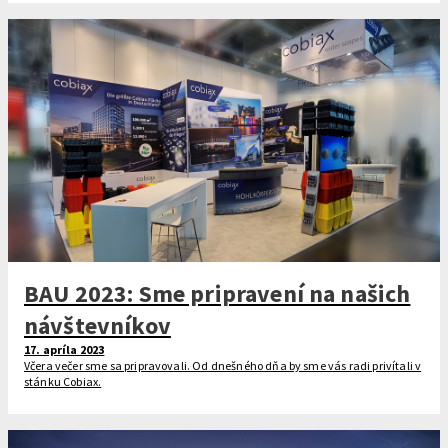
BAU 2023: Sme pripravení na našich
návštevníkov
17. apríla 2023
Včera večer sme sa pripravovali. Od dnešného dňa by sme vás radi privítali v
stánku Cobiax.