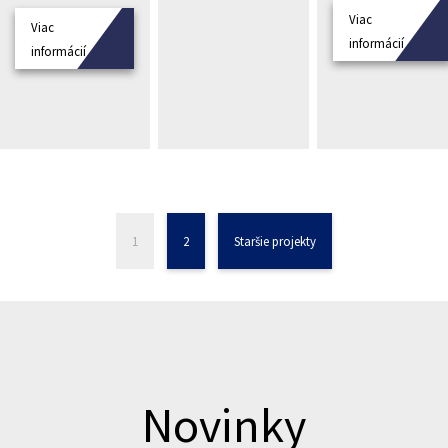
Viac
Viac
informácií
informácií
1
2
Staršie projekty
Novinky