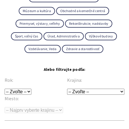
Múzeum a kultúra
Obchodné a komerčné centrá
Priemysel, výstavy, veľtrhy
Rekonštrukcie, nadstavby
Šport, voľný čas
Úrad, Administratíva
Výškové budovy
Vzdelávanie, Veda
Zdravie a starostlivosť
Alebo filtrujte podľa:
Rok:
Krajina:
Miesto: