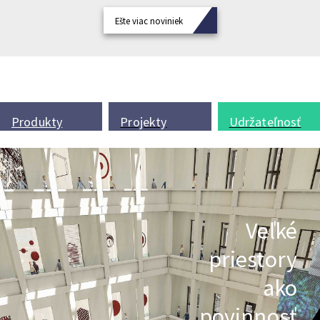
Ešte viac noviniek
Produkty
Projekty
Udržateľnosť
Veľké
priestory
ako
povinnosť