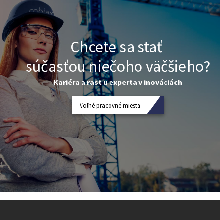
Chcete sa stať
súčasťou niečoho väčšieho?
Kariéra a rast u experta v inováciách
Voľné pracovné miesta