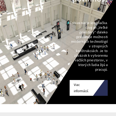
Cobiax nie je len značka.
Slogan „Veľké
priestory“ ďaleko
presahuje možnosti
moderných technológií
v stropných
konštrukciách. Je to
záväzok k vytvoreniu
väčších priestorov, v
ktorých ľudia žijú a
pracujú.
Viac
informácií.