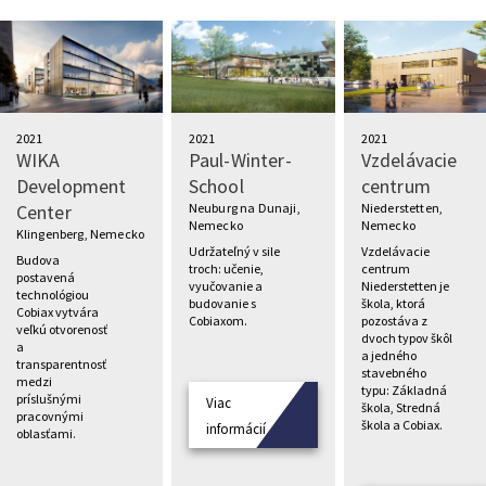
2021
2021
2021
WIKA
Paul-Winter-
Vzdelávacie
Development
School
centrum
Center
Neuburg na Dunaji,
Niederstetten,
Nemecko
Nemecko
Klingenberg, Nemecko
Udržateľný v sile
Vzdelávacie
Budova
troch: učenie,
centrum
postavená
vyučovanie a
Niederstetten je
technológiou
budovanie s
škola, ktorá
Cobiax vytvára
Cobiaxom.
pozostáva z
veľkú otvorenosť
dvoch typov škôl
a
a jedného
transparentnosť
stavebného
medzi
typu: Základná
príslušnými
Viac
škola, Stredná
pracovnými
škola a Cobiax.
informácií
oblasťami.