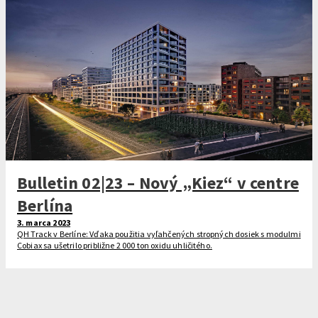
Bulletin 02|23 – Nový „Kiez“ v centre
Berlína
3. marca 2023
QH Track v Berlíne: Vďaka použitia vyľahčených stropných dosiek s modulmi
Cobiax sa ušetrilo približne 2 000 ton oxidu uhličitého.