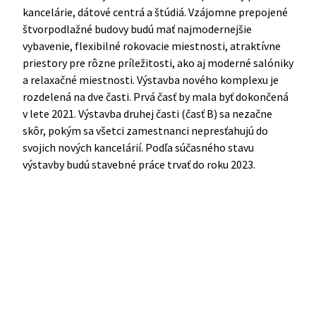
kancelárie, dátové centrá a štúdiá. Vzájomne prepojené
štvorpodlažné budovy budú mať najmodernejšie
vybavenie, flexibilné rokovacie miestnosti, atraktívne
priestory pre rôzne príležitosti, ako aj moderné salóniky
a relaxačné miestnosti. Výstavba nového komplexu je
rozdelená na dve časti. Prvá časť by mala byť dokončená
v lete 2021. Výstavba druhej časti (časť B) sa nezačne
skôr, pokým sa všetci zamestnanci nepresťahujú do
svojich nových kancelárií. Podľa súčasného stavu
výstavby budú stavebné práce trvať do roku 2023.