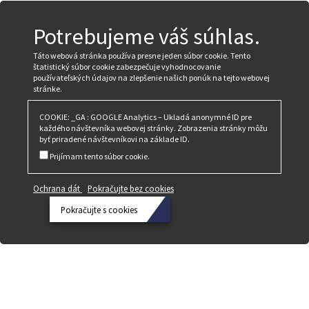
Potrebujeme váš súhlas.
Táto webová stránka používa presne jeden súbor cookie. Tento
štatistický súbor cookie zabezpečuje vyhodnocovanie
používateľských údajov na zlepšenie našich ponúk na tejto webovej
stránke.
COOKIE: _GA : GOOGLE Analytics – Ukladá anonymné ID pre
každého návštevníka webovej stránky. Zobrazenia stránky môžu
byť priradené návštevníkovi na základe ID.
Prijímam tento súbor cookie.
Ochrana dát
Pokračujte bez cookies
Pokračujte s cookies
Ochrana
dát
Pokračujte
bez
cookies