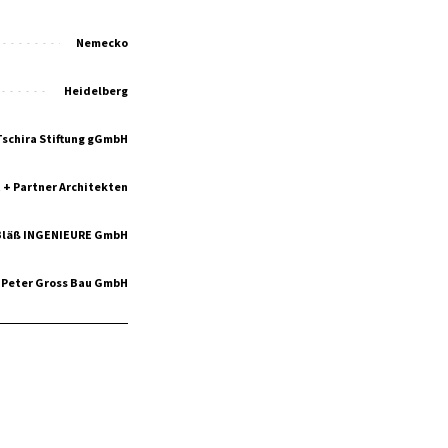
Nemecko
Heidelberg
Tschira Stiftung gGmbH
 + Partner Architekten
Bläß INGENIEURE GmbH
Peter Gross Bau GmbH