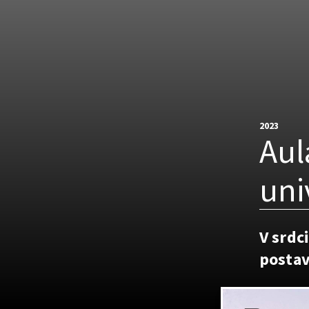
2023
Aul
uni
V srdc
postav