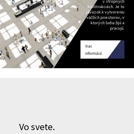
v stropných
konštrukciách. Je to
záväzok k vytvoreniu
väčších priestorov, v
ktorých ľudia žijú a
pracujú.
Viac
informácií.
Vo svete.