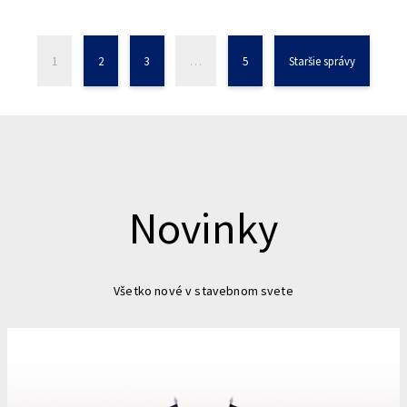
1
2
3
…
5
Staršie správy
Novinky
Všetko nové v stavebnom svete