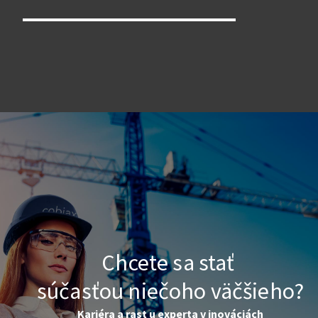
Chcete sa stať
súčasťou niečoho väčšieho?
Kariéra a rast u experta v inováciách