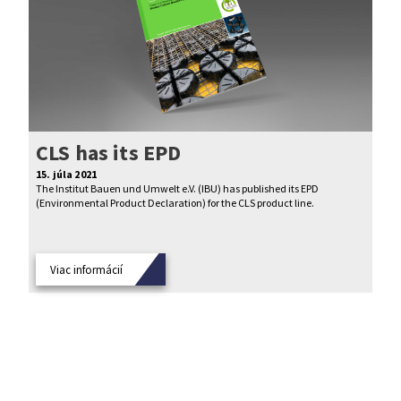
CLS has its EPD
15. júla 2021
The Institut Bauen und Umwelt e.V. (IBU) has published its EPD
(Environmental Product Declaration) for the CLS product line.
Viac informácií