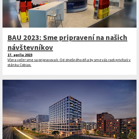
BAU 2023: Sme pripravení na našich
návštevníkov
17. apríla 2023
Včera večer sme sa pripravovali. Od dnešného dňa by sme vás radi privítali v
stánku Cobiax.