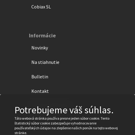
Cobiax SL
Informácie
Novinky
Na stiahnutie
Bulletin
Kontakt
Ochrana súkromia
Potrebujeme váš súhlas.
Táto webová stránka používa presne jeden súbor cookie. Tento
Impressum
štatistický súbor cookie zabezpečuje vyhodnocovanie
používateľských údajov na zlepšenie našich ponúk na tejto webovej
stránke.