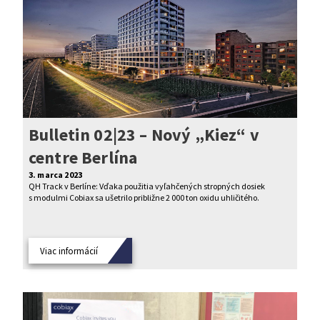
Bulletin 02|23 – Nový „Kiez“ v
centre Berlína
3. marca 2023
QH Track v Berlíne: Vďaka použitia vyľahčených stropných dosiek
s modulmi Cobiax sa ušetrilo približne 2 000 ton oxidu uhličitého.
Viac informácií