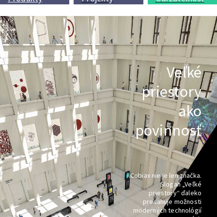
Veľké
priestory
ako
povinnosť
Cobiax nie je len značka.
Slogan „Veľké
priestory“ ďaleko
presahuje možnosti
moderných technológií