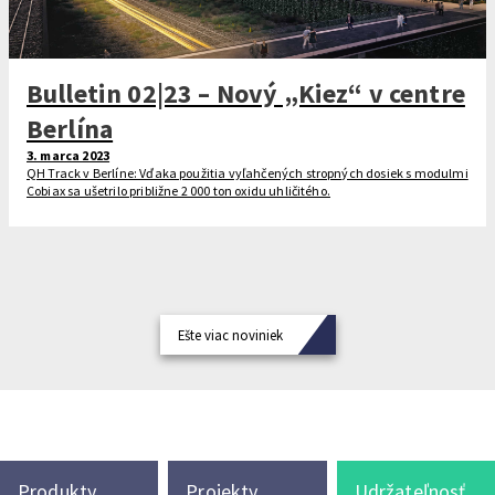
Bulletin 02|23 – Nový „Kiez“ v centre
Berlína
3. marca 2023
QH Track v Berlíne: Vďaka použitia vyľahčených stropných dosiek s modulmi
Cobiax sa ušetrilo približne 2 000 ton oxidu uhličitého.
Ešte viac noviniek
Produkty
Projekty
Udržateľnosť