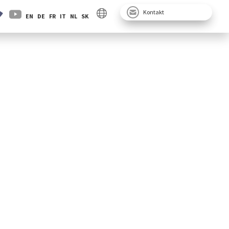
Kontakt
EN
DE
FR
IT
NL
SK