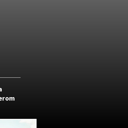
a
terom