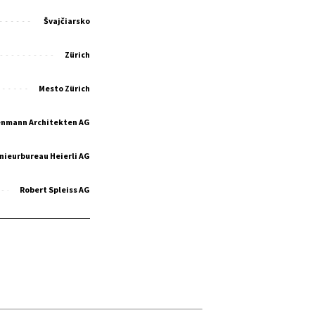
Švajčiarsko
Zürich
Mesto Zürich
enmann Architekten AG
nieurbureau Heierli AG
Robert Spleiss AG