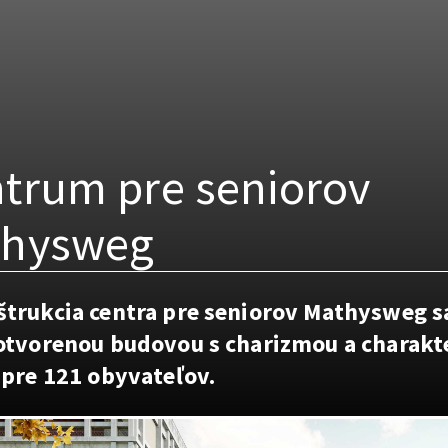
trum pre seniorov
thysweg
trukcia centra pre seniorov Mathysweg s
otvorenou budovou s charizmou a charak
 pre 121 obyvateľov.