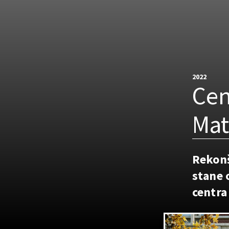
2022
Cen
Ma
Rekonš
stane 
centra