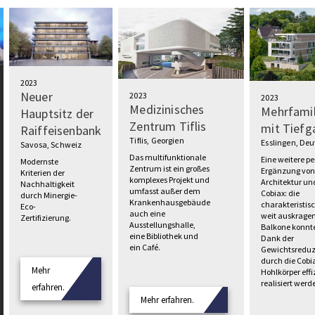
2023
Neuer
2023
2023
Medizinisches
Mehrfamil
Hauptsitz der
Zentrum Tiflis
mit Tiefg
Raiffeisenbank
Tiflis, Georgien
Esslingen, De
Savosa, Schweiz
Das multifunktionale
Eine weitere pe
Modernste
Zentrum ist ein großes
Ergänzung vo
Kriterien der
komplexes Projekt und
Architektur un
Nachhaltigkeit
umfasst außer dem
Cobiax: die
durch Minergie-
Krankenhausgebäude
charakteristis
Eco-
auch eine
weit auskrage
Zertifizierung.
Ausstellungshalle,
Balkone konnt
eine Bibliothek und
Dank der
ein Café.
Gewichtsreduz
durch die Cobi
Mehr
Hohlkörper effi
realisiert werd
erfahren.
Mehr erfahren.