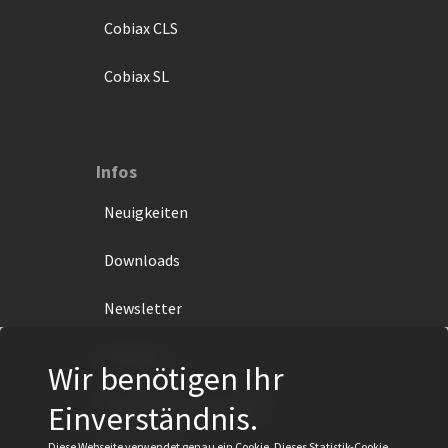
Cobiax CLS
Cobiax SL
Infos
Neuigkeiten
Downloads
Newsletter
Kontakt
Wir benötigen Ihr
Datenschutzerklärung
Einverständnis.
Diese Webseite verwendet genau ein Cookie. Dieses Statistik-Cookie