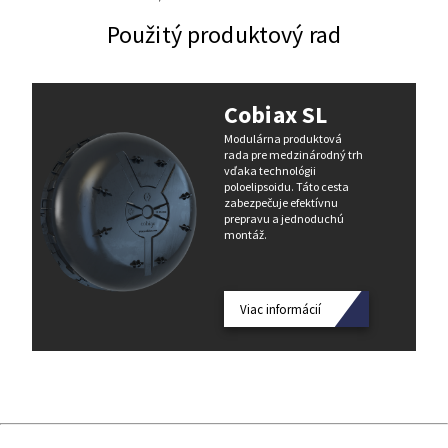
Použitý produktový rad
Cobiax SL
Modulárna produktová
rada pre medzinárodný trh
vďaka technológii
poloelipsoidu. Táto cesta
zabezpečuje efektívnu
prepravu a jednoduchú
montáž.
Viac informácií