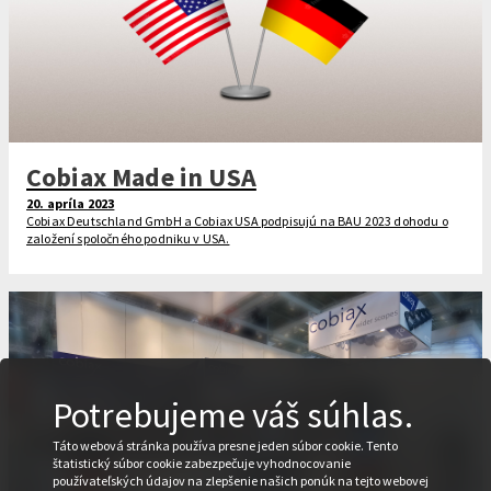
Cobiax Made in USA
20. apríla 2023
Cobiax Deutschland GmbH a Cobiax USA podpisujú na BAU 2023 dohodu o
založení spoločného podniku v USA.
Potrebujeme váš súhlas.
Táto webová stránka používa presne jeden súbor cookie. Tento
štatistický súbor cookie zabezpečuje vyhodnocovanie
používateľských údajov na zlepšenie našich ponúk na tejto webovej