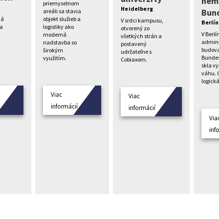
nem
priemyselnom
Heidelberg
Bun
areáli sa stavia
ná
objekt služieb a
V srdci kampusu,
Berlín
va
logistiky ako
otvorený zo
V Berlí
moderná
všetkých strán a
admini
nadstavba so
postavený
budov
širokým
udržateľne s
Bundes
využitím.
Cobiaxom.
skla v
váhu. 
logická
Viac
Viac
í
informácií
informácií
Via
inf