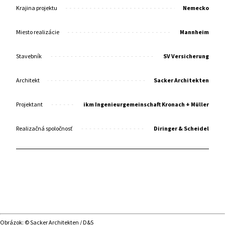
Krajina projektu
Nemecko
Miesto realizácie
Mannheim
Stavebník
SV Versicherung
Architekt
Sacker Architekten
Projektant
ikm Ingenieurgemeinschaft Kronach + Müller
Realizačná spoločnosť
Diringer & Scheidel
Obrázok: © Sacker Architekten / D&S