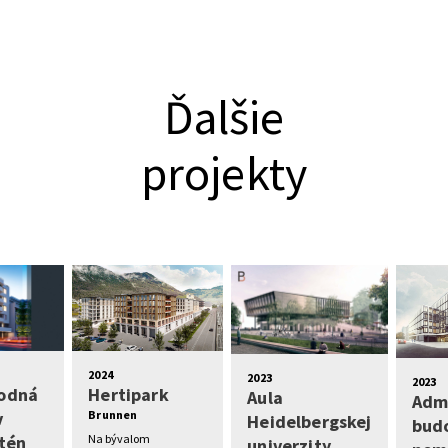
Ďalšie
projekty
2024
2023
2023
odná
Hertipark
Aula
Admi
v
Brunnen
Heidelbergskej
bud
tén
Na bývalom
univerzity