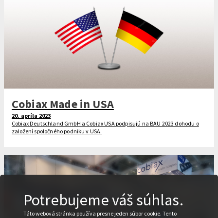
Cobiax Made in USA
20. apríla 2023
Cobiax Deutschland GmbH a Cobiax USA podpisujú na BAU 2023 dohodu o
založení spoločného podniku v USA.
Potrebujeme váš súhlas.
Táto webová stránka používa presne jeden súbor cookie. Tento