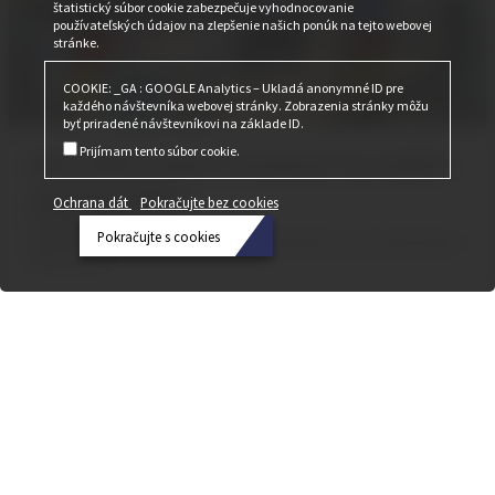
štatistický súbor cookie zabezpečuje vyhodnocovanie
používateľských údajov na zlepšenie našich ponúk na tejto webovej
stránke.
COOKIE: _GA : GOOGLE Analytics – Ukladá anonymné ID pre
každého návštevníka webovej stránky. Zobrazenia stránky môžu
byť priradené návštevníkovi na základe ID.
Prijímam tento súbor cookie.
BAU 2023: Sme pripravení na našich
návštevníkov
Ochrana dát
Pokračujte bez cookies
17. apríla 2023
Pokračujte s cookies
Včera večer sme sa pripravovali. Od dnešného dňa by sme vás radi privítali v
stánku Cobiax.
Ochrana
dát
Pokračujte
bez
cookies
Pokračujte
s cookies