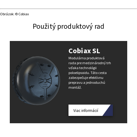
Obrázok: © Cobiax
Použitý produktový rad
Cobiax SL
Modulárna produktová
rada pre medzinárodný trh
vďaka technológii
poloelipsoidu. Táto cesta
zabezpečuje efektívnu
prepravu a jednoduchú
montáž.
Viac informácií