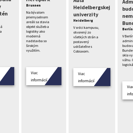
Aula
Admi
v
Brunnen
Heidelbergskej
bud
tén
Na bývalom
univerzity
nem
priemyselnom
Heidelberg
Bun
areáli sa stavia
ná
objekt služieb a
V srdci kampusu,
Berlín
va
logistiky ako
otvorený zo
V Berlí
moderná
všetkých strán a
admini
nadstavba so
postavený
budov
širokým
udržateľne s
Bundes
využitím.
Cobiaxom.
skla v
váhu. 
logická
Viac
Viac
í
informácií
informácií
Via
inf