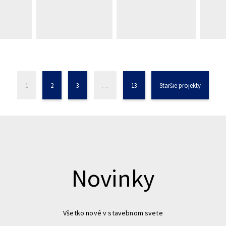
1
2
3
…
13
Staršie projekty
Novinky
Všetko nové v stavebnom svete