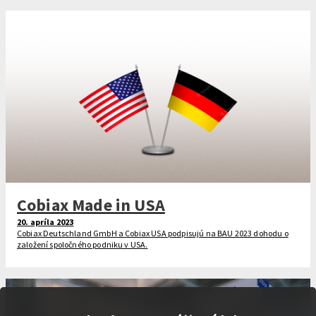
Cobiax Made in USA
20. apríla 2023
Cobiax Deutschland GmbH a Cobiax USA podpisujú na BAU 2023 dohodu o
založení spoločného podniku v USA.