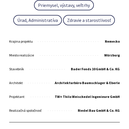
Priemysel, výstavy, veľtrhy
Úrad, Administratíva
Zdravie a starostlivosť
Krajina projektu
Nemecko
Miesto realizácie
Würzburg
Stavebník
Bader Fonds 10 GmbH & Co. KG
Architekt
Architekturbüro Baumschlager & Eberle
Projektant
TW+ Thilo Weischedel Ingenieure GmbH
Realizačná spoločnosť
Riedel Bau GmbH & Co. KG