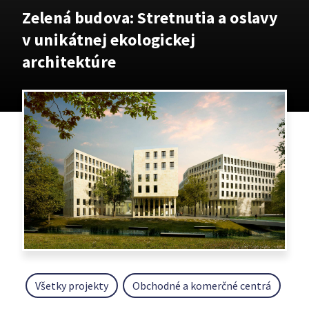
Zelená budova: Stretnutia a oslavy
v unikátnej ekologickej
architektúre
Všetky projekty
Obchodné a komerčné centrá