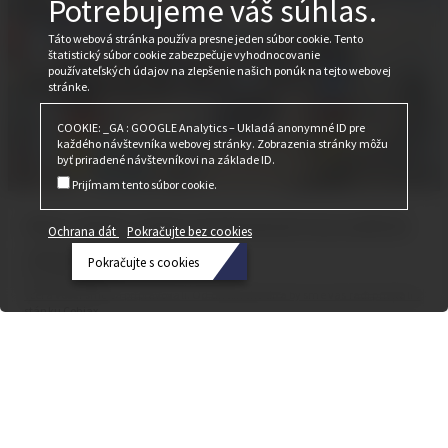
Potrebujeme váš súhlas.
Táto webová stránka používa presne jeden súbor cookie. Tento
štatistický súbor cookie zabezpečuje vyhodnocovanie
používateľských údajov na zlepšenie našich ponúk na tejto webovej
stránke.
COOKIE: _GA : GOOGLE Analytics – Ukladá anonymné ID pre
každého návštevníka webovej stránky. Zobrazenia stránky môžu
byť priradené návštevníkovi na základe ID.
Prijímam tento súbor cookie.
BAU 2023: Sme pripravení na našich
Ochrana dát
Pokračujte bez cookies
návštevníkov
Pokračujte s cookies
17. apríla 2023
Ochrana
Včera večer sme sa pripravovali. Od dnešného dňa by sme vás radi privítali v
stánku Cobiax.
dát
Pokračujte
bez
cookies
Pokračujte
s cookies