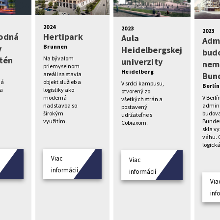
2024
2023
2023
odná
Hertipark
Aula
Admi
v
Brunnen
Heidelbergskej
bud
tén
Na bývalom
univerzity
nem
priemyselnom
Heidelberg
Bun
areáli sa stavia
ná
objekt služieb a
V srdci kampusu,
Berlín
va
logistiky ako
otvorený zo
V Berlí
moderná
všetkých strán a
admini
nadstavba so
postavený
budov
širokým
udržateľne s
Bundes
využitím.
Cobiaxom.
skla v
váhu. 
logická
Viac
Viac
í
informácií
informácií
Via
inf