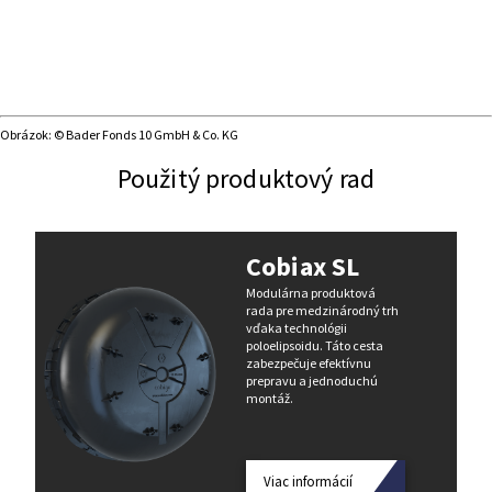
Obrázok: © Bader Fonds 10 GmbH & Co. KG
Použitý produktový rad
Cobiax SL
Modulárna produktová
rada pre medzinárodný trh
vďaka technológii
poloelipsoidu. Táto cesta
zabezpečuje efektívnu
prepravu a jednoduchú
montáž.
Viac informácií