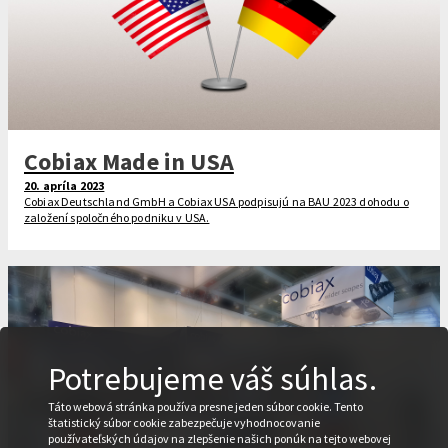
Cobiax Made in USA
20. apríla 2023
Cobiax Deutschland GmbH a Cobiax USA podpisujú na BAU 2023 dohodu o
založení spoločného podniku v USA.
Potrebujeme váš súhlas.
Táto webová stránka používa presne jeden súbor cookie. Tento
štatistický súbor cookie zabezpečuje vyhodnocovanie
používateľských údajov na zlepšenie našich ponúk na tejto webovej