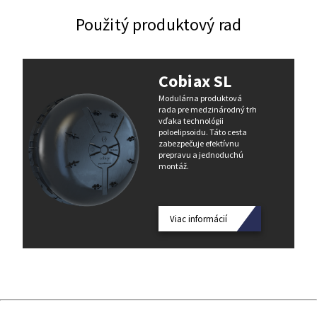
Použitý produktový rad
Cobiax SL
Modulárna produktová
rada pre medzinárodný trh
vďaka technológii
poloelipsoidu. Táto cesta
zabezpečuje efektívnu
prepravu a jednoduchú
montáž.
Viac informácií