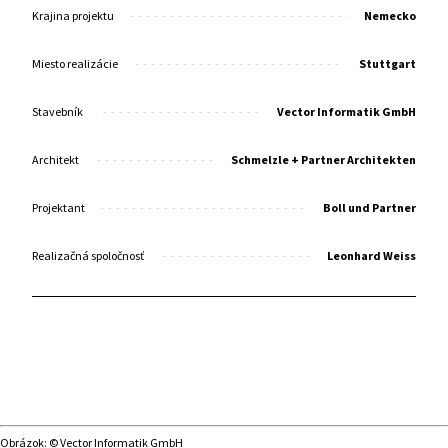
Krajina projektu
Nemecko
Miesto realizácie
Stuttgart
Stavebník
Vector Informatik GmbH
Architekt
Schmelzle + Partner Architekten
Projektant
Boll und Partner
Realizačná spoločnosť
Leonhard Weiss
Obrázok: © Vector Informatik GmbH