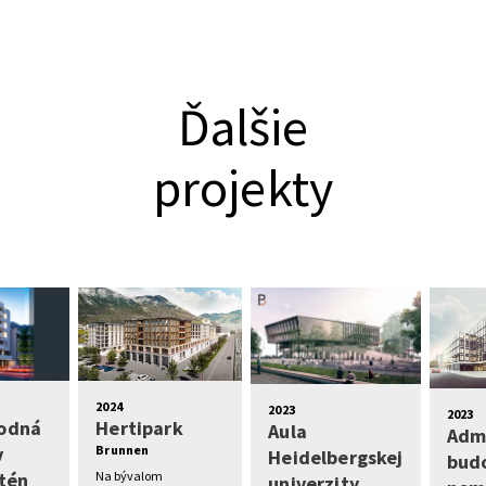
Ďalšie
projekty
2024
2023
2023
odná
Hertipark
Aula
Admi
v
Brunnen
Heidelbergskej
bud
tén
Na bývalom
univerzity