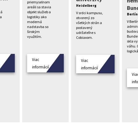
nem
priemyselnom
Heidelberg
Bun
areáli sa stavia
ná
objekt služieb a
V srdci kampusu,
Berlín
va
logistiky ako
otvorený zo
V Berlí
moderná
všetkých strán a
admini
nadstavba so
postavený
budov
širokým
udržateľne s
Bundes
využitím.
Cobiaxom.
skla v
váhu. 
logická
Viac
Viac
í
informácií
informácií
Via
inf