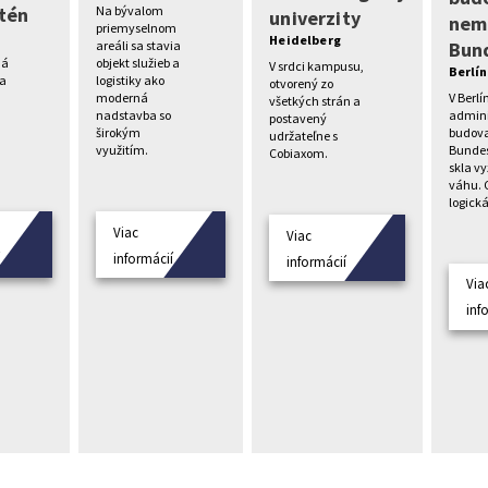
tén
Na bývalom
univerzity
nem
priemyselnom
Heidelberg
Bun
areáli sa stavia
ná
objekt služieb a
V srdci kampusu,
Berlín
va
logistiky ako
otvorený zo
V Berlí
moderná
všetkých strán a
admini
nadstavba so
postavený
budov
širokým
udržateľne s
Bundes
využitím.
Cobiaxom.
skla v
váhu. 
logická
Viac
Viac
í
informácií
informácií
Via
inf