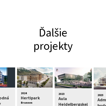
Ďalšie
projekty
2024
2023
2023
odná
Hertipark
Aula
Admi
v
Brunnen
Heidelbergskej
bud