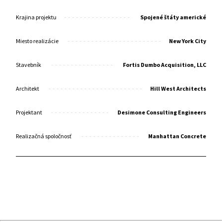
Krajina projektu
Spojené štáty americké
Miesto realizácie
New York City
Stavebník
Fortis Dumbo Acquisition, LLC
Architekt
Hill West Architects
Projektant
Desimone Consulting Engineers
Realizačná spoločnosť
Manhattan Concrete