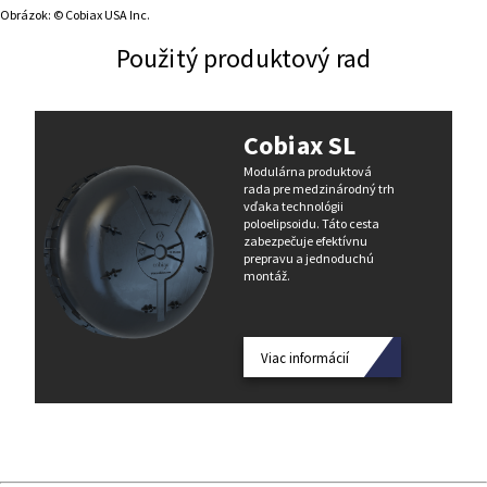
Obrázok: © Cobiax USA Inc.
Použitý produktový rad
Cobiax SL
Modulárna produktová
rada pre medzinárodný trh
vďaka technológii
poloelipsoidu. Táto cesta
zabezpečuje efektívnu
prepravu a jednoduchú
montáž.
Viac informácií