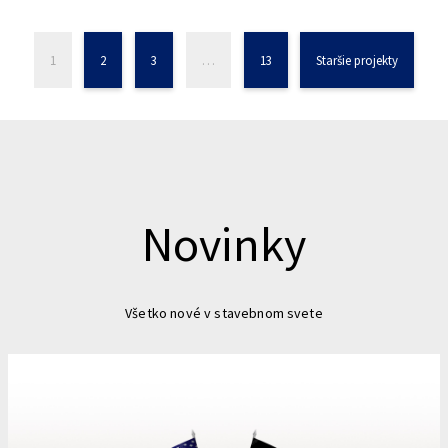
1
2
3
…
13
Staršie projekty
Novinky
Všetko nové v stavebnom svete