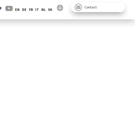
Contact
EN
DE
FR
IT
NL
SK