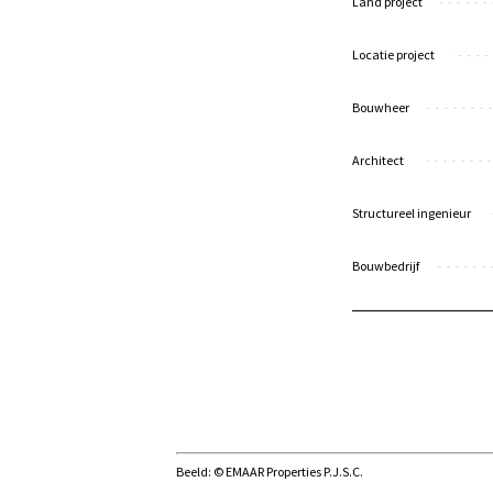
Land project
Locatie project
Bouwheer
Architect
Structureel ingenieur
Bouwbedrijf
Beeld: © EMAAR Properties P.J.S.C.