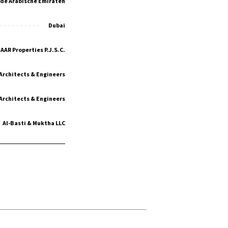
de Arabische Emiraten
Dubai
AAR Properties P.J.S.C.
Architects & Engineers
Architects & Engineers
Al-Basti & Muktha LLC