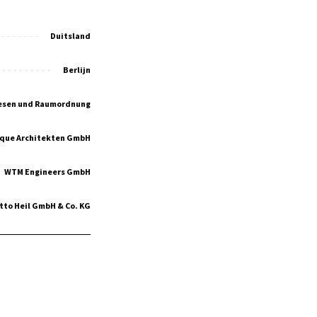
Duitsland
Berlijn
esen und Raumordnung
ique Architekten GmbH
WTM Engineers GmbH
tto Heil GmbH & Co. KG