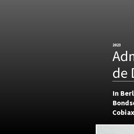
2023
Adm
de 
In Ber
Bondsd
Cobiax