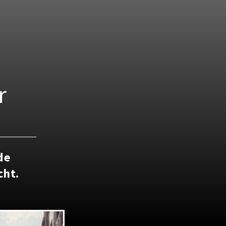
r
de
cht.