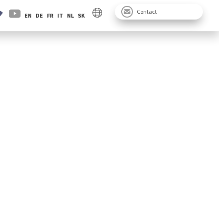
Contact
EN
DE
FR
IT
NL
SK