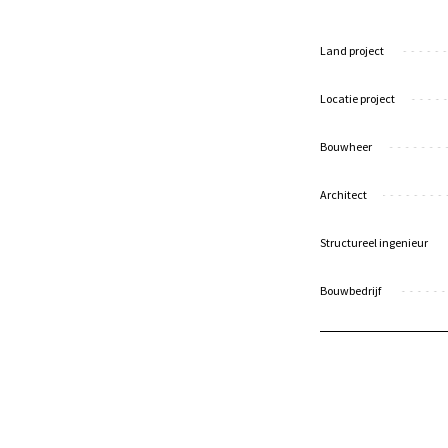
Land project
Locatie project
Bouwheer
Architect
Structureel ingenieur
Bouwbedrijf