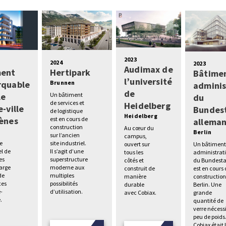
2023
2024
2023
Audimax de
ment
Hertipark
Bâtime
l’université
rquable
Brunnen
adminis
de
le
Un bâtiment
du
de services et
Heidelberg
-ville
Bundes
de logistique
Heidelberg
ènes
est en cours de
allema
construction
Au cœur du
s
Berlin
sur l’ancien
campus,
e
site industriel.
Un bâtimen
ouvert sur
el de
Il s’agit d’une
administrati
tous les
es
superstructure
du Bundest
côtés et
large
moderne aux
est en cours
construit de
de
multiples
construction
manière
es
possibilités
Berlin. Une
durable
e-
d’utilisation.
grande
avec Cobiax.
.
quantité de
verre nécess
peu de poids
Cobiax était 