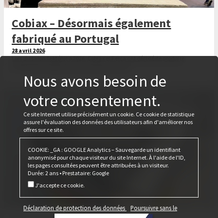
Cobiax – Désormais également
fabriqué au Portugal
28 avril 2026
Lors du salon Tektónica 2026, Cobiax et Ferca ont décidé de produire
également le Cobiax CLS au Portugal à l'avenir.
Nous avons besoin de
votre consentement.
Ce site Internet utilise précisément un cookie. Ce cookie de statistique
assure l'évaluation des données des utilisateurs afin d'améliorer nos
offres sur ce site.
COOKIE: _GA : GOOGLE Analytics – Sauvegarde un identifiant
anonymisé pour chaque visiteur du site Internet. À l'aide de l'ID,
les pages consultées peuvent être attribuées à un visiteur.
Durée: 2 ans • Prestataire: Google
J'accepte ce cookie.
Déclaration de protection des données
Poursuivre sans le