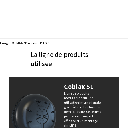
Image : © EMAAR Properties P.J.S.C.
La ligne de produits
utilisée
Cobiax SL
Ligne de produits
modulable pour une
utilisation internationale
grâce à la technologie en
demi-coquille. Cette ligne
permet un transport
efficace et un montage
simplifié.