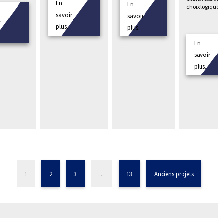
En
En
choix logiqu
savoir
savoir
r
plus.
plus.
En
savoir
plus.
1
2
3
…
13
Anciens projets