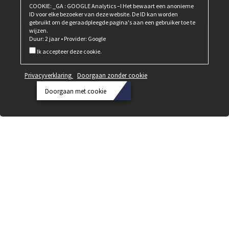
COOKIE: _GA : GOOGLE Analytics –I Het bewaart een anonieme
ID voor elke bezoeker van deze website. De ID kan worden
gebruikt om de geraadpleegde pagina's aan een gebruiker toe te
wijzen.
Duur: 2 jaar • Provider: Google
Ik accepteer deze cookie.
Privacyverklaring
Doorgaan zonder cookie
Doorgaan met cookie
Privacyverklaring
Doorgaan
zonder
cookie
Doorgaan
met
cookie