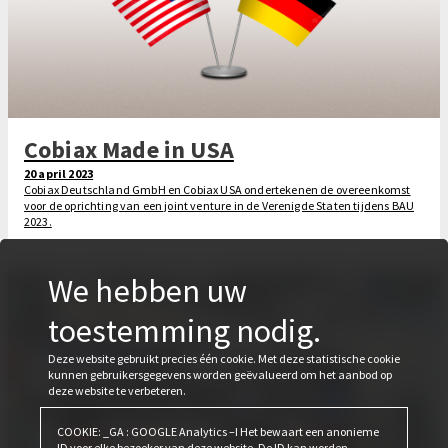
Cobiax Made in USA
20 april 2023
Cobiax Deutschland GmbH en Cobiax USA ondertekenen de overeenkomst
voor de oprichting van een joint venture in de Verenigde Staten tijdens BAU
2023.
We hebben uw
toestemming nodig.
Deze website gebruikt precies één cookie. Met deze statistische cookie
kunnen gebruikersgegevens worden geëvalueerd om het aanbod op
deze website te verbeteren.
COOKIE: _GA : GOOGLE Analytics –I Het bewaart een anonieme
ID voor elke bezoeker van deze website. De ID kan worden