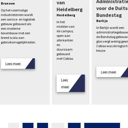
Administrat
van
Brunnen
voor de Duits
Heidelberg
Op het voormalige
Bundestag
industrieterrein wordt
Heidelberg
een service- en logistiek
Berlijn
In het
gebouw gebouwd als
midden van
In Berlijn wordt een
een moderne
de campus,
administratiegebouw
bovenbouw met een
open aan
de Bondsdag gebouwd
breed scala aan
alle kanten
glas vergt weinig gewi
gebruiksmogelijkheden.
en
Cobiax was de logisch
duurzaam
keuze.
gebouwd
met Cobiax.
Lees meer.
Lees meer.
Lees
meer.