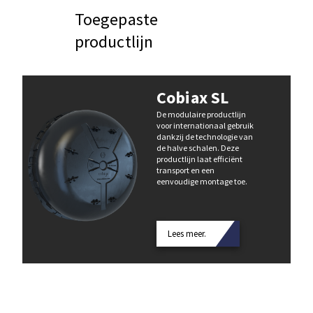
Toegepaste
productlijn
Cobiax SL
De modulaire productlijn
voor internationaal gebruik
dankzij de technologie van
de halve schalen. Deze
productlijn laat efficiënt
transport en een
eenvoudige montage toe.
Lees meer.