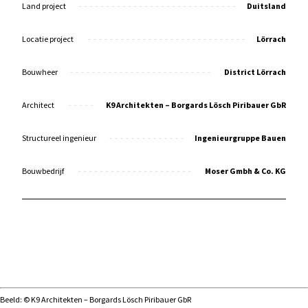
Land project
Duitsland
Locatie project
Lörrach
Bouwheer
District Lörrach
Architect
K9 Architekten – Borgards Lösch Piribauer GbR
Structureel ingenieur
Ingenieurgruppe Bauen
Bouwbedrijf
Moser Gmbh & Co. KG
Beeld: © K9 Architekten – Borgards Lösch Piribauer GbR