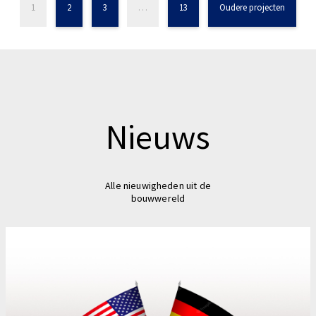
1
2
3
…
13
Oudere projecten
Nieuws
Alle nieuwigheden uit de
bouwwereld