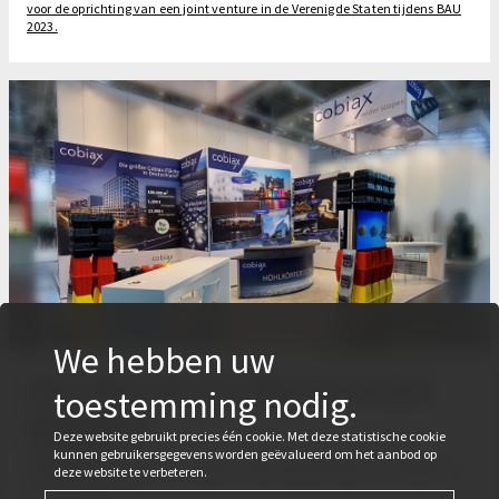
voor de oprichting van een joint venture in de Verenigde Staten tijdens BAU
2023.
We hebben uw
BAU 2023: We zijn klaar voor onze
toestemming nodig.
bezoekers
Deze website gebruikt precies één cookie. Met deze statistische cookie
17 april 2023
kunnen gebruikersgegevens worden geëvalueerd om het aanbod op
Gisteravond maakten we ons klaar. Vanaf vandaag heten wij u welkom op
deze website te verbeteren.
de Cobiax stand.