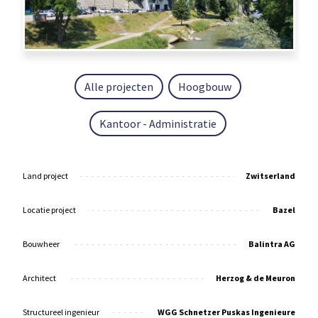
Alle projecten
Hoogbouw
Kantoor - Administratie
Land project
Zwitserland
Locatie project
Bazel
Bouwheer
Balintra AG
Architect
Herzog & de Meuron
Structureel ingenieur
WGG Schnetzer Puskas Ingenieure