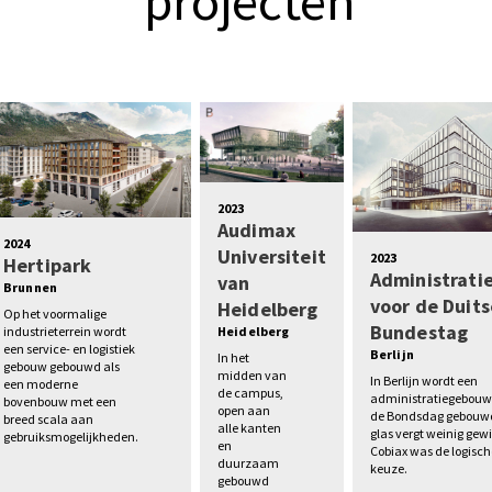
projecten
2023
Audimax
2024
Universiteit
2023
Hertipark
Administrat
van
Brunnen
voor de Duits
Heidelberg
Op het voormalige
Bundestag
industrieterrein wordt
Heidelberg
een service- en logistiek
Berlijn
In het
gebouw gebouwd als
midden van
In Berlijn wordt een
een moderne
de campus,
administratiegebouw
bovenbouw met een
open aan
de Bondsdag gebouwd
breed scala aan
alle kanten
glas vergt weinig gewi
gebruiksmogelijkheden.
en
Cobiax was de logisch
duurzaam
keuze.
gebouwd