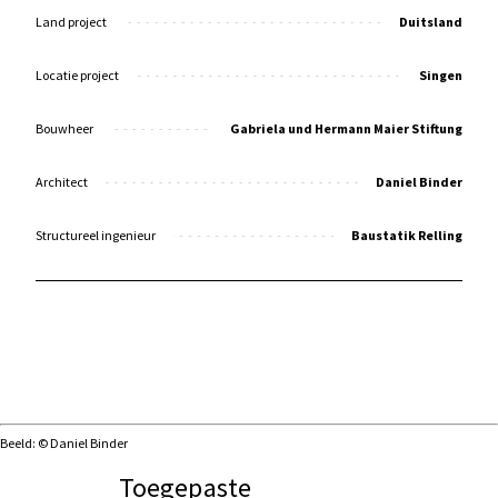
Land project
Duitsland
Locatie project
Singen
Bouwheer
Gabriela und Hermann Maier Stiftung
Architect
Daniel Binder
Structureel ingenieur
Baustatik Relling
Beeld: © Daniel Binder
Toegepaste