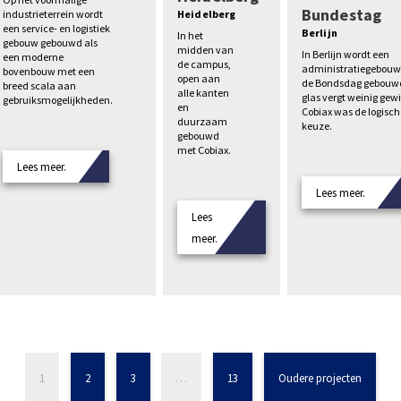
Bundestag
industrieterrein wordt
Heidelberg
een service- en logistiek
Berlijn
In het
gebouw gebouwd als
midden van
In Berlijn wordt een
een moderne
de campus,
administratiegebouw
bovenbouw met een
open aan
de Bondsdag gebouwd
breed scala aan
alle kanten
glas vergt weinig gewi
gebruiksmogelijkheden.
en
Cobiax was de logisch
duurzaam
keuze.
gebouwd
met Cobiax.
Lees meer.
Lees meer.
Lees
meer.
1
2
3
…
13
Oudere projecten