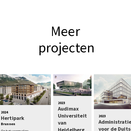
Meer
projecten
2023
Audimax
2024
Universiteit
2023
Hertipark
Administrat
van
Brunnen
voor de Duits
Heidelberg
Op het voormalige