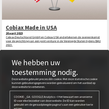
Cobiax Made in USA
20 april 2023
Cobiax Deutschland GmbH en Cobiax USA ondertekenen de overeenkomst
voor de oprichting van een joint venture in de Verenigde Staten tijdens BAU
2023.
We hebben uw
toestemming nodig.
Deze website gebruikt precies één cookie. Met deze statistische cookie
kunnen gebruikersgegevens worden geëvalueerd om het aanbod op
deze website te verbeteren.
COOKIE: _GA : GOOGLE Analytics –I Het bewaart een anonieme
ID voor elke bezoeker van deze website. De ID kan worden
gebruikt om de geraadpleegde pagina's aan een gebruiker toe te
wijzen.