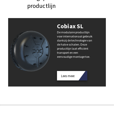
productlijn
Cobiax SL
De modulaire productlijn
voor internationaal gebruik
dankzij de technologie van
de halve schalen. Deze
productlijn laat efficiënt
transport en een
eenvoudige montage toe.
Lees meer.