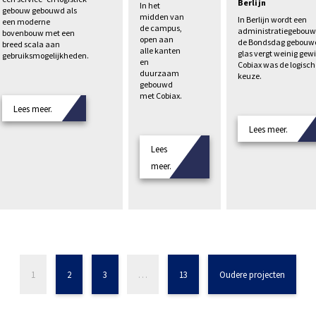
Berlijn
In het
gebouw gebouwd als
midden van
In Berlijn wordt een
een moderne
de campus,
administratiegebouw
bovenbouw met een
open aan
de Bondsdag gebouwd
breed scala aan
alle kanten
glas vergt weinig gewi
gebruiksmogelijkheden.
en
Cobiax was de logisch
duurzaam
keuze.
gebouwd
met Cobiax.
Lees meer.
Lees meer.
Lees
meer.
1
2
3
…
13
Oudere projecten