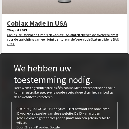
Cobiax Made in USA
20 april 2023
Cobiax Deutschland GmbH en Cobiax USA ondertekenen de overeenkomst
voor de oprichting van een joint venture in de Verenigde Staten tijdens BAU
2023.
We hebben uw
toestemming nodig.
Deze website gebruikt precies één cookie. Met deze statistische cookie
kunnen gebruikersgegevens worden geëvalueerd om het aanbod op
deze website te verbeteren.
COOKIE: _GA : GOOGLE Analytics –I Het bewaart een anonieme
ID voor elke bezoeker van deze website. De ID kan worden
gebruikt om de geraadpleegde pagina's aan een gebruiker toe te
wijzen.
Duur: 2 jaar • Provider: Google