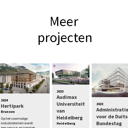
Meer
projecten
2023
Audimax
2024
Universiteit
2023
Hertipark
Administrat
van
Brunnen
voor de Duits
Heidelberg
Op het voormalige
Bundestag
industrieterrein wordt
Heidelberg
een service- en logistiek