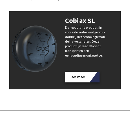
Cobiax SL
De modulaire productlijn
voor internationaal gebruik
dankzij de technologie van
de halve schalen. Deze
productlijn laat efficiënt
transport en een
eenvoudige montage toe.
Lees meer.