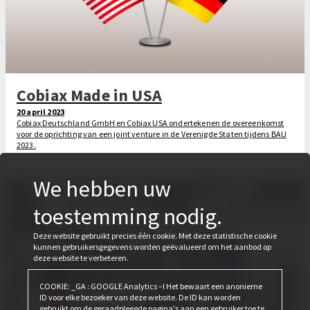
Cobiax Made in USA
20 april 2023
Cobiax Deutschland GmbH en Cobiax USA ondertekenen de overeenkomst
voor de oprichting van een joint venture in de Verenigde Staten tijdens BAU
2023.
We hebben uw
toestemming nodig.
Deze website gebruikt precies één cookie. Met deze statistische cookie
kunnen gebruikersgegevens worden geëvalueerd om het aanbod op
deze website te verbeteren.
COOKIE: _GA : GOOGLE Analytics –I Het bewaart een anonieme
ID voor elke bezoeker van deze website. De ID kan worden
gebruikt om de geraadpleegde pagina's aan een gebruiker toe te