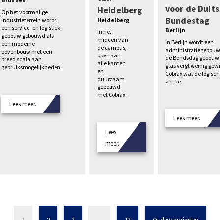
Brunnen
voor de Duits
Heidelberg
Op het voormalige
Bundestag
industrieterrein wordt
Heidelberg
een service- en logistiek
Berlijn
In het
gebouw gebouwd als
midden van
In Berlijn wordt een
een moderne
de campus,
administratiegebouw
bovenbouw met een
open aan
de Bondsdag gebouwd
breed scala aan
alle kanten
glas vergt weinig gewi
gebruiksmogelijkheden.
en
Cobiax was de logisch
duurzaam
keuze.
gebouwd
met Cobiax.
Lees meer.
Lees meer.
Lees
meer.
1
2
3
…
13
Oudere projecten