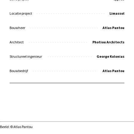
Locatie project
Limassol
Bouwheer
Atlas Pantou
Architect
Photiou Architects
Structureel ingenieur
George Kolonias
Bouwbedrijf
Atlas Pantou
Beeld: © Atlas Pantou