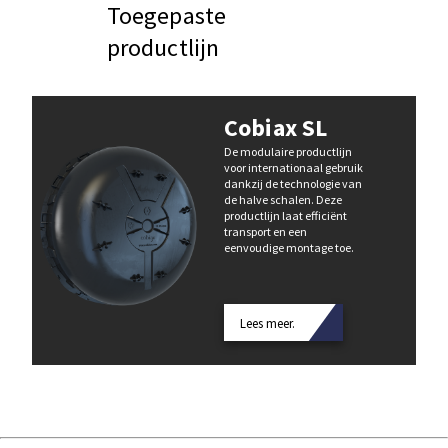
Toegepaste
productlijn
Cobiax SL
De modulaire productlijn
voor internationaal gebruik
dankzij de technologie van
de halve schalen. Deze
productlijn laat efficiënt
transport en een
eenvoudige montage toe.
Lees meer.