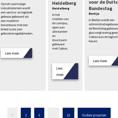
voor de Duits
Heidelberg
Op het voormalige
Bundestag
industrieterrein wordt
Heidelberg
een service- en logistiek
Berlijn
In het
gebouw gebouwd als
midden van
In Berlijn wordt een
een moderne
de campus,
administratiegebouw
bovenbouw met een
open aan
de Bondsdag gebouwd
breed scala aan
alle kanten
glas vergt weinig gewi
gebruiksmogelijkheden.
en
Cobiax was de logisch
duurzaam
keuze.
gebouwd
met Cobiax.
Lees meer.
Lees meer.
Lees
meer.
1
2
3
…
13
Oudere projecten