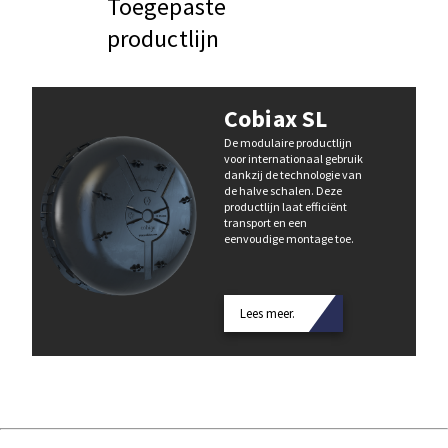
Toegepaste
productlijn
Cobiax SL
De modulaire productlijn
voor internationaal gebruik
dankzij de technologie van
de halve schalen. Deze
productlijn laat efficiënt
transport en een
eenvoudige montage toe.
Lees meer.