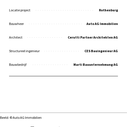
Locatie project
Rothenburg
Bouwheer
Auto AG Immobilien
Architect
Cerutti Partner Architekten AG
Structureel ingenieur
CES Bauingenieur AG
Bouwbedrijf
Marti Bauunternehmung AG
Beeld: © Auto AG Immobilien