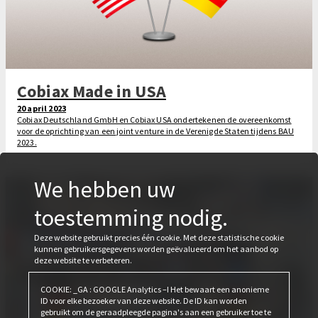
Cobiax Made in USA
20 april 2023
Cobiax Deutschland GmbH en Cobiax USA ondertekenen de overeenkomst
voor de oprichting van een joint venture in de Verenigde Staten tijdens BAU
2023.
We hebben uw
toestemming nodig.
Deze website gebruikt precies één cookie. Met deze statistische cookie
kunnen gebruikersgegevens worden geëvalueerd om het aanbod op
deze website te verbeteren.
COOKIE: _GA : GOOGLE Analytics –I Het bewaart een anonieme
ID voor elke bezoeker van deze website. De ID kan worden
gebruikt om de geraadpleegde pagina's aan een gebruiker toe te