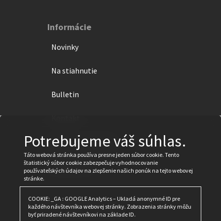
Informácie
Novinky
Na stiahnutie
Bulletin
Kontakt
Potrebujeme váš súhlas.
Ochrana súkromia
Táto webová stránka používa presne jeden súbor cookie. Tento
štatistický súbor cookie zabezpečuje vyhodnocovanie
Impressum
používateľských údajov na zlepšenie našich ponúk na tejto webovej
stránke.
COOKIE: _GA : GOOGLE Analytics – Ukladá anonymné ID pre
každého návštevníka webovej stránky. Zobrazenia stránky môžu
Špeciálne stránky
byť priradené návštevníkovi na základe ID.