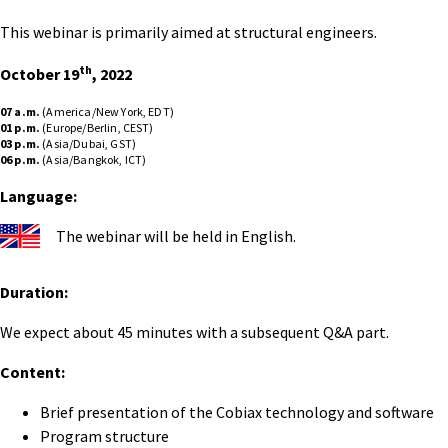
This webinar is primarily aimed at structural engineers.
th
October 19
, 2022
07 a.m.
(America/New York, EDT)
01 p.m.
(Europe/Berlin, CEST)
03 p.m.
(Asia/Dubai, GST)
06 p.m.
(Asia/Bangkok, ICT)
Language:
The webinar will be held in English.
Duration:
We expect about 45 minutes with a subsequent Q&A part.
Content:
Brief presentation of the Cobiax technology and software
Program structure