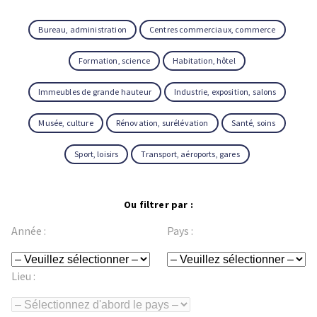
Bureau, administration
Centres commerciaux, commerce
Formation, science
Habitation, hôtel
Immeubles de grande hauteur
Industrie, exposition, salons
Musée, culture
Rénovation, surélévation
Santé, soins
Sport, loisirs
Transport, aéroports, gares
Ou filtrer par :
Année :
Pays :
Lieu :