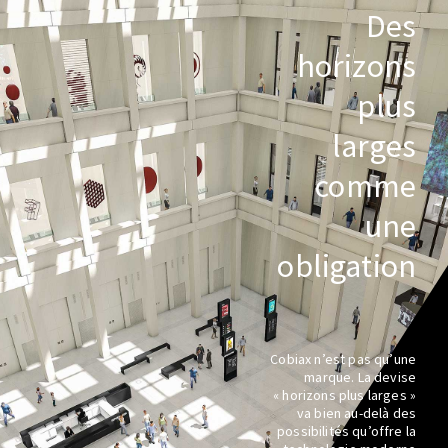
Des
horizons
plus
larges
comme
une
obligation
Cobiax n’est pas qu’une
marque. La devise
« horizons plus larges »
va bien au-delà des
possibilités qu’offre la