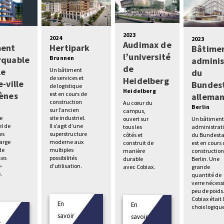
2023
2024
2023
Audimax de
ment
Hertipark
Bâtime
l’université
rquable
Brunnen
adminis
de
le
Un bâtiment
du
de services et
Heidelberg
-ville
Bundes
de logistique
Heidelberg
ènes
est en cours de
allema
construction
Au cœur du
s
Berlin
sur l’ancien
campus,
e
site industriel.
Un bâtimen
ouvert sur
el de
Il s’agit d’une
administrati
tous les
es
superstructure
du Bundest
côtés et
large
moderne aux
est en cours
construit de
de
multiples
construction
manière
es
possibilités
Berlin. Une
durable
e-
d’utilisation.
grande
avec Cobiax.
.
quantité de
verre nécess
peu de poids
Cobiax était 
En
En
choix logiqu
savoir
savoir
r