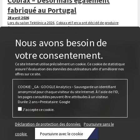
Cobiax – Désormais également
fabriqué au Portugal
28 avril 2026
Lors du salon Tektónica 2026, Cobiax et Ferca ont décidé de produire
également le Cobiax CLS au Portugal à l'avenir.
Nous avons besoin de
votre consentement.
Ce site Internet utilise précisément un cookie. Ce cookie de statistique
assure l'évaluation des données des utilisateurs afin d'améliorer nos
offres sur ce site.
COOKIE: _GA : GOOGLE Analytics – Sauvegarde un identifiant
anonymisé pour chaque visiteur du site Internet. À l'aide de l'ID,
les pages consultées peuvent être attribuées à un visiteur.
Durée: 2 ans • Prestataire: Google
J'accepte ce cookie.
Déclaration de protection des données
Poursuivre sans le
C’était le salon Bau 2025
cookie
Poursuivre avec le cookie
24 février 2025