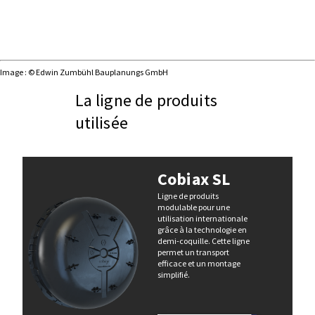
Image : © Edwin Zumbühl Bauplanungs GmbH
La ligne de produits
utilisée
Cobiax SL
Ligne de produits
modulable pour une
utilisation internationale
grâce à la technologie en
demi-coquille. Cette ligne
permet un transport
efficace et un montage
simplifié.