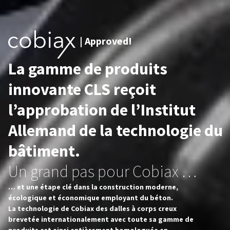
|
Approved!
La gamme de produits
innovante CLS reçoit
l’approbation de l’Institut
Allemand de la technologie du
bâtiment.
Un grand pas pour Cobiax …
… et une étape clé dans la construction moderne,
écologique et économique employant du béton.
La technologie de Cobiax des dalles à corps creux
brevetée internationalement avec toute sa gamme de
produits est ainsi entièrement homologuée en