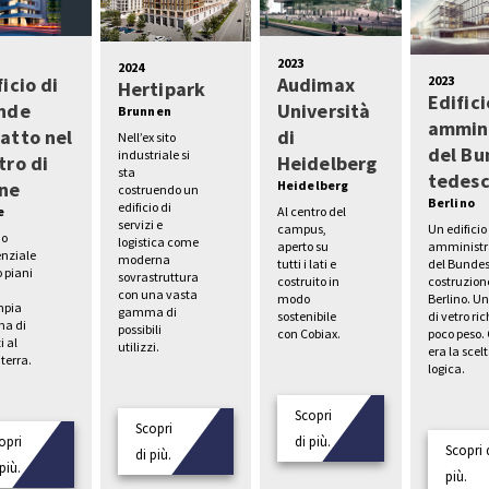
2023
2024
2023
ficio di
Audimax
Hertipark
Edifici
nde
Università
Brunnen
ammini
atto nel
di
Nell’ex sito
del Bu
industriale si
tro di
Heidelberg
sta
tedes
ne
Heidelberg
costruendo un
Berlino
edificio di
e
Al centro del
servizi e
Un edificio
campus,
io
logistica come
amministr
aperto su
enziale
moderna
del Bundes
tutti i lati e
o piani
sovrastruttura
costruzion
costruito in
con una vasta
Berlino. U
modo
mpia
gamma di
di vetro ri
sostenibile
a di
possibili
poco peso.
con Cobiax.
i al
utilizzi.
era la scel
terra.
logica.
Scopri
Scopri
opri
di più.
Scopri 
di più.
più.
più.