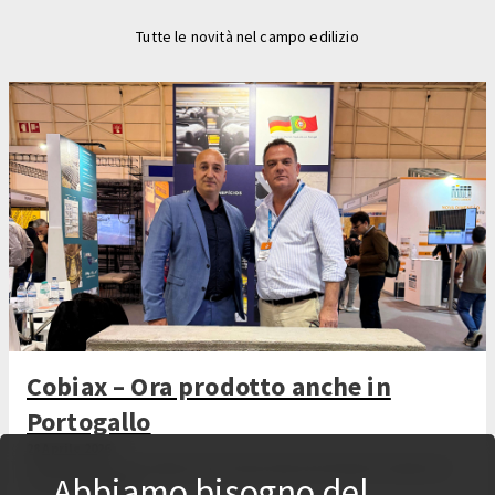
Tutte le novità nel campo edilizio
Cobiax – Ora prodotto anche in
Portogallo
28 Aprile 2026
Alla Tektónica 2026, Cobiax e Ferca hanno deciso di produrre il Cobiax CLS
Abbiamo bisogno del
anche in Portogallo.