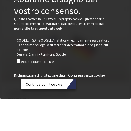
vostro consenso.
Questo sito web fa utilizzo di un proprio cookie. Questo cookie
statistico permette di valutare i dati degli utenti per migliorare la
nostra offerta su questo sito web.
COOKIE: _GA : GOOGLE Analytics – Tecnicamente esso salva un
ID anonimo per ogni visitatore per determinare le pagine a cui
accede.
Durata: 2 anni • Fornitore: Google
Accetto questo cookie.
Dichiarazione di protezione dati
Continua senza cookie
Continua con il cookie
Cobiax Made in USA
Dichiarazione
20 Aprile 2023
di
Cobiax Deutschland GmbH e Cobiax USA alla BAU 2023 siglano un accordo
protezione
per la costituzione di una joint venture negli Stati Uniti.
dati
Continua
senza