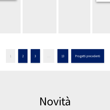
1
2
3
…
13
Progetti precedenti
Novità