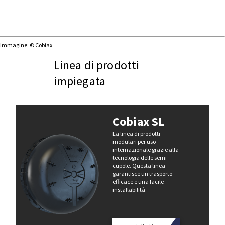
Immagine: © Cobiax
Linea di prodotti
impiegata
Cobiax SL
La linea di prodotti
modulari per uso
internazionale grazie alla
tecnologia delle semi-
cupole. Questa linea
garantisce un trasporto
efficace e una facile
installabilità.