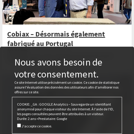
Cobiax – Désormais également
fabriqué au Portugal
28 avril 2026
Lors du salon Tektónica 2026, Cobiax et Ferca ont décidé de produire
Nous avons besoin de
également le Cobiax CLS au Portugal à l'avenir.
votre consentement.
Ce site Internet utilise précisément un cookie. Ce cookie de statistique
assure l'évaluation des données des utilisateurs afin d'améliorer nos
offres sur ce site.
COOKIE: _GA : GOOGLE Analytics – Sauvegarde un identifiant
anonymisé pour chaque visiteur du site Internet. À l'aide de l'ID,
les pages consultées peuvent être attribuées à un visiteur.
Durée: 2 ans • Prestataire: Google
J'accepte ce cookie.