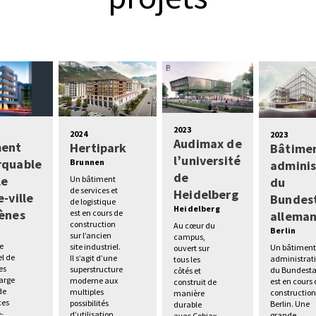
2023
2024
2023
Audimax de
ment
Hertipark
Bâtime
l’université
rquable
Brunnen
adminis
de
le
Un bâtiment
du
de services et
Heidelberg
-ville
Bundes
de logistique
Heidelberg
ènes
est en cours de
allema
construction
Au cœur du
s
Berlin
sur l’ancien
campus,
e
site industriel.
Un bâtimen
ouvert sur
el de
Il s’agit d’une
administrati
tous les
es
superstructure
du Bundest
côtés et
large
moderne aux
est en cours
construit de
de
multiples
construction
manière
es
possibilités
Berlin. Une
durable
e-
d’utilisation.
grande
avec Cobiax.