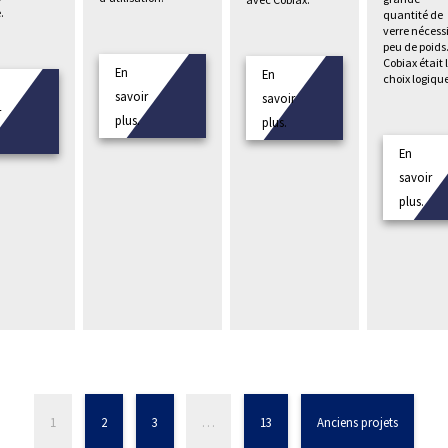
.
quantité de
verre nécess
peu de poids
Cobiax était 
En
En
choix logiqu
savoir
savoir
r
plus.
plus.
En
savoir
plus.
1
2
3
…
13
Anciens projets