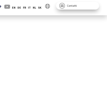
Contatti
EN
DE
FR
IT
NL
SK