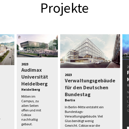
Projekte
2023
2
Audimax
2023
Universität
Verwaltungsgebäude
Heidelberg
U
für den Deutschen
Heidelberg
N
Bundestag
Mitten im
v
Berlin
Campus, zu
L
allen Seiten
Z
In Berlin-Mitte entsteht ein
offen und mit
G
Bundestags-
Cobiax
Verwaltungsgebäude. Viel
.
nachhaltig
Glas benötigt wenig
gebaut.
Gewicht. Cobiax war die