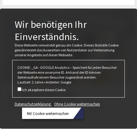
Wir benötigen Ihr
Einverständnis.
Diese Webseite verwendet genau ein Cookie. Dieses Statistik-Cookie
gewährleistet das Auswerten von Nutzerdaten zur Verbesserung
unserer Angebote auf dieser Webseite.
COOKIE: _GA : GOOGLE Analytics – Speichert für jeden Besucher
der Webseite eine anonyme ID. Anhand der ID können
Seitenaufrufe einem Besucher zugeordnet werden.
Laufzeit: 2 Jahre • Anbieter: Google
Ich akzeptiere dieses Cookie.
Das war die Bau 2025
Februar 24, 2025
Datenschutzerklärung
Ohne Cookie weitermachen
Erneut stellt Cobiax seine Produktlinie CLS in den Vordergrund.
Mit Cookie weitermachen
Datenschutzerklärung
Ohne