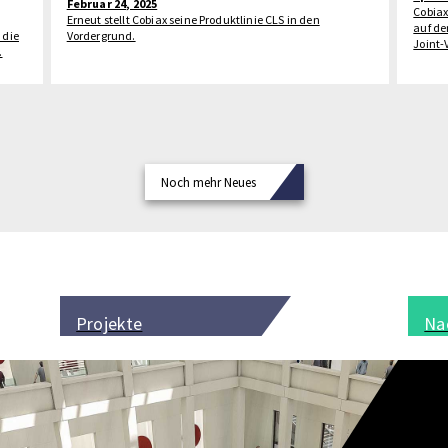
Februar 24, 2025
Cobia
Erneut stellt Cobiax seine Produktlinie CLS in den
auf de
 die
Vordergrund.
Joint-
.
Noch mehr Neues
Projekte
Na