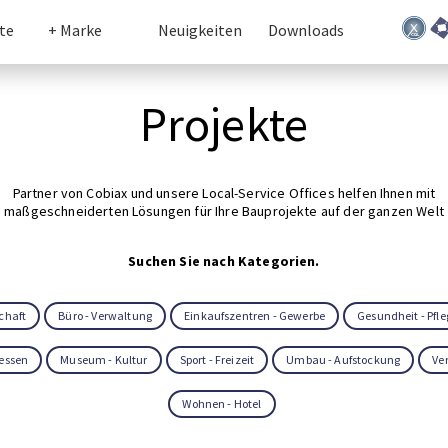
te
+ Marke
Neuigkeiten
Downloads
Projekte
Partner von Cobiax und unsere Local-Service Offices helfen Ihnen mit
maßgeschneiderten Lösungen für Ihre Bauprojekte auf der ganzen Welt
Suchen Sie nach Kategorien.
chaft
Büro - Verwaltung
Einkaufszentren - Gewerbe
Gesundheit - Pfle
Messen
Museum - Kultur
Sport - Freizeit
Umbau - Aufstockung
Ver
Wohnen - Hotel