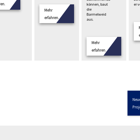
ren.
können, baut
er 
die
Mehr
Barmelweid
erfahren.
aus.
Mehr
erfahren.
Neu
Proj