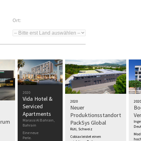
Ort:
2020
Vida Hotel &
202
2020
Serviced
Bo
Neuer
Apartments
Ve
Produktionsstandort
Marassi Al Bahrain,
trum
Inge
PackSys Global
Bahrain
Deu
Rüti, Schweiz
Eine neue
Mod
Cobiax leistet einen
Perle.
hoch