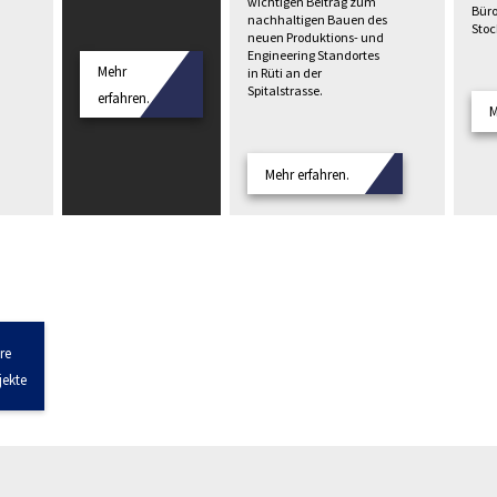
wichtigen Beitrag zum
Büro
nachhaltigen Bauen des
Stoc
neuen Produktions- und
Engineering Standortes
Mehr
in Rüti an der
Spitalstrasse.
erfahren.
M
Mehr erfahren.
re
jekte