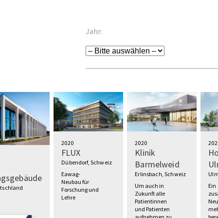
Jahr:
2020
2020
202
FLUX
Klinik
Ho
Dübendorf, Schweiz
Barmelweid
U
Eawag-
Erlinsbach, Schweiz
Ulm
ngsgebäude
Neubau für
Um auch in
Ein
tschland
Forschung und
Zukunft alle
zus
Lehre
Patientinnen
Neu
und Patienten
meh
aufnehmen zu
bere