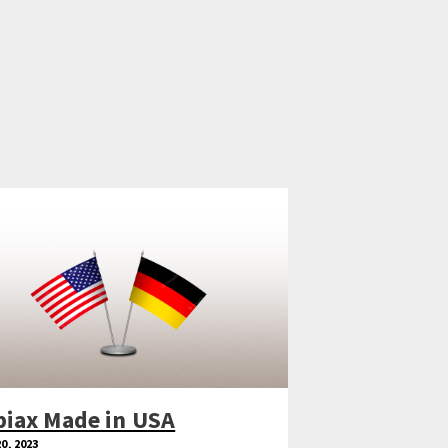
biax Made in USA
20, 2023