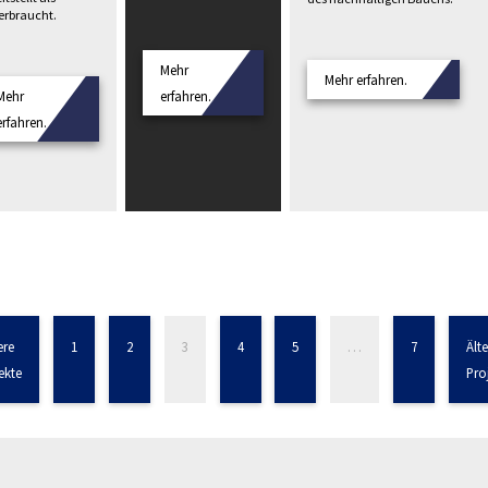
verbraucht.
Mehr
Mehr erfahren.
Mehr
erfahren.
erfahren.
ere
1
2
3
4
5
…
7
Älte
ekte
Pro