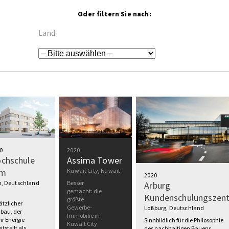
Oder filtern Sie nach:
Land:
0
2020
chschule
Assima Tower
lm
Kuwait City, Kuwait
2020
, Deutschland
Besser
Arburg
gemacht: die
Kundenschulungszen
größte
ätzlicher
Gewerbe-
Loßburg, Deutschland
bau, der
Immobilie in
r Energie
Sinnbildlich für die Philosophie
Kuwait City
itstellt als
des nachhaltigen Bauens.