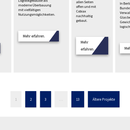
Logistikgebäude als
allen Seiten
In Berl
moderne Überbauung
offen und mit
Bunde
mit vielfältigen
Cobiax
Verwal
Nutzungsmöglichkeiten.
nachhaltig
Glas b
gebaut.
Gewich
logisc
Mehr erfahren.
Mehr
Meh
erfahren.
1
2
3
…
13
Ältere Projekte