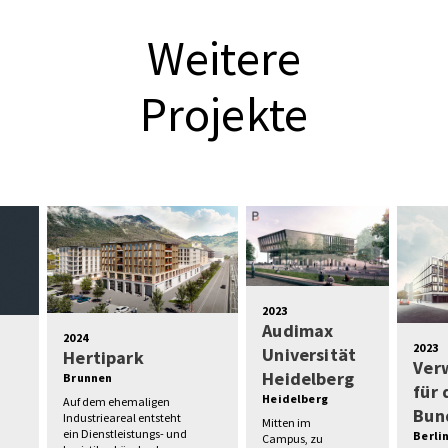
Weitere
Projekte
2023
Audimax
2024
2023
Universität
Hertipark
Ver
Heidelberg
Brunnen
für
Heidelberg
Auf dem ehemaligen
Bun
Industrieareal entsteht
Mitten im
ein Dienstleistungs- und
Berli
Campus, zu