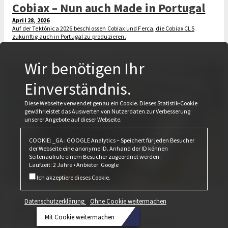
Cobiax – Nun auch Made in Portugal
April 28, 2026
Auf der Tektónica 2026 beschlossen Cobiax und Ferca, die Cobiax CLS
zukünftig auch in Portugal zu produzieren.
Wir benötigen Ihr
Einverständnis.
Diese Webseite verwendet genau ein Cookie. Dieses Statistik-Cookie
gewährleistet das Auswerten von Nutzerdaten zur Verbesserung
unserer Angebote auf dieser Webseite.
COOKIE: _GA : GOOGLE Analytics – Speichert für jeden Besucher
der Webseite eine anonyme ID. Anhand der ID können
Seitenaufrufe einem Besucher zugeordnet werden.
Laufzeit: 2 Jahre • Anbieter: Google
Ich akzeptiere dieses Cookie.
Das war die Bau 2025
Datenschutzerklärung
Ohne Cookie weitermachen
Februar 24, 2025
Mit Cookie weitermachen
Erneut stellt Cobiax seine Produktlinie CLS in den Vordergrund.