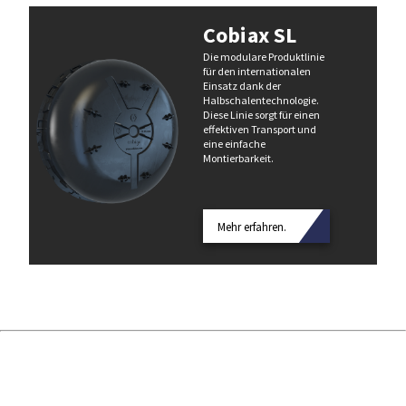
Cobiax SL
Die modulare Produktlinie
für den internationalen
Einsatz dank der
Halbschalentechnologie.
Diese Linie sorgt für einen
effektiven Transport und
eine einfache
Montierbarkeit.
Mehr erfahren.