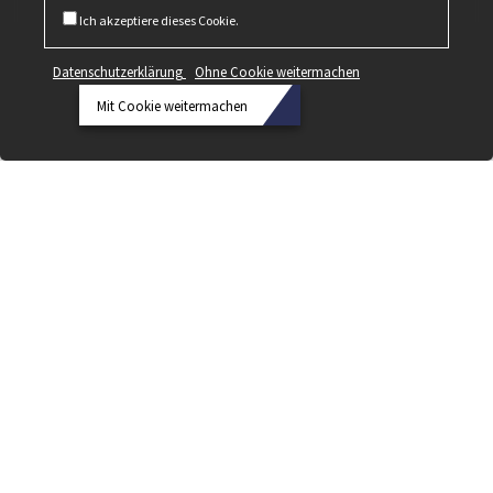
Ich akzeptiere dieses Cookie.
Datenschutzerklärung
Ohne Cookie weitermachen
Mit Cookie weitermachen
Datenschutzerklärung
Ohne
Cookie
weitermachen
Mit Cookie
weitermachen