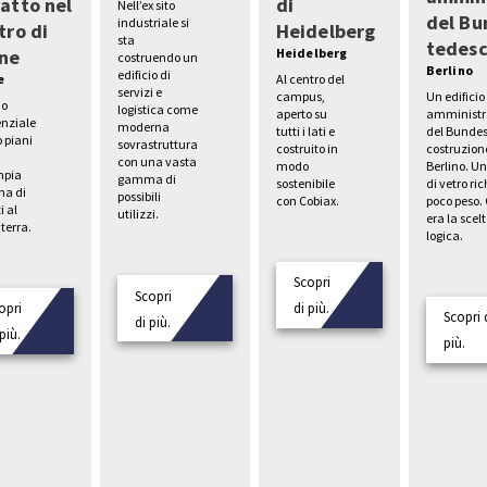
atto nel
di
Nell’ex sito
del Bu
industriale si
tro di
Heidelberg
sta
tedes
ne
Heidelberg
costruendo un
Berlino
edificio di
e
Al centro del
servizi e
Un edificio
campus,
io
logistica come
amministr
aperto su
enziale
moderna
del Bundes
tutti i lati e
o piani
sovrastruttura
costruzion
costruito in
con una vasta
Berlino. U
modo
mpia
gamma di
di vetro ri
sostenibile
a di
possibili
poco peso.
con Cobiax.
i al
utilizzi.
era la scel
terra.
logica.
Scopri
Scopri
opri
di più.
Scopri 
di più.
più.
più.