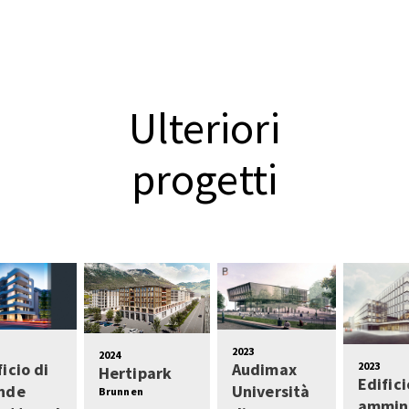
Ulteriori
progetti
2023
2024
2023
ficio di
Audimax
Hertipark
Edifici
nde
Università
Brunnen
ammini