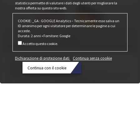
statistico permette di valutare i dati degli utenti per migliorare la
nostra offerta su questo sito web.
COOKIE: _GA : GOOGLE Analytics – Tecnicamente esso salva un
ID anonimo per ogni visitatore per determinare le pagine a cui
accede.
Durata: 2 anni • Fornitore: Google
Accetto questo cookie.
Dichiarazione di protezione dati
Continua senza cookie
Cobiax Made in USA
Continua con il cookie
20 Aprile 2023
Cobiax Deutschland GmbH e Cobiax USA alla BAU 2023 siglano un accordo
Dichiarazione
per la costituzione di una joint venture negli Stati Uniti.
di
protezione
dati
Continua
senza
cookie
Continua