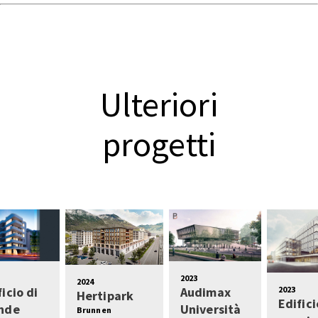
Ulteriori
progetti
2023
2024
2023
ficio di
Audimax
Hertipark
Edifici
nde
Università
Brunnen