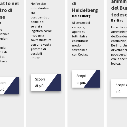
ammini
atto nel
di
Nell’ex sito
del Bu
industriale si
tro di
Heidelberg
sta
tedes
ne
Heidelberg
costruendo un
Berlino
edificio di
e
Al centro del
servizi e
Un edificio
campus,
io
logistica come
amministr
aperto su
enziale
moderna
del Bundes
tutti i lati e
o piani
sovrastruttura
costruzion
costruito in
con una vasta
Berlino. U
modo
mpia
gamma di
di vetro ri
sostenibile
a di
possibili
poco peso.
con Cobiax.
i al
utilizzi.
era la scel
terra.
logica.
Scopri
Scopri
opri
di più.
Scopri 
di più.
più.
più.