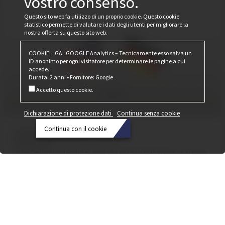
vostro consenso.
Questo sito web fa utilizzo di un proprio cookie. Questo cookie
statistico permette di valutare i dati degli utenti per migliorare la
nostra offerta su questo sito web.
COOKIE: _GA : GOOGLE Analytics – Tecnicamente esso salva un
ID anonimo per ogni visitatore per determinare le pagine a cui
accede.
Durata: 2 anni • Fornitore: Google
Accetto questo cookie.
Dichiarazione di protezione dati
Continua senza cookie
Cobiax Made in USA
Continua con il cookie
20 Aprile 2023
Dichiarazione
Cobiax Deutschland GmbH e Cobiax USA alla BAU 2023 siglano un accordo
di
per la costituzione di una joint venture negli Stati Uniti.
protezione
dati
Continua
senza
cookie