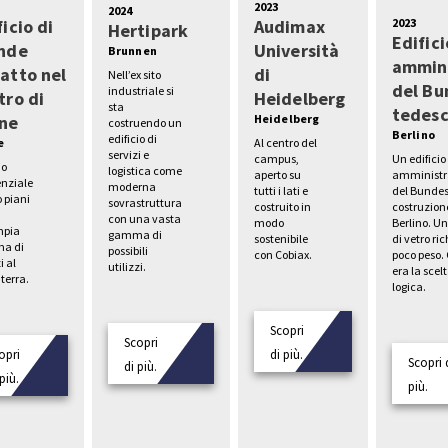
2023
2024
2023
ficio di
Audimax
Hertipark
Edifici
nde
Università
Brunnen
ammini
atto nel
di
Nell’ex sito
del Bu
industriale si
tro di
Heidelberg
sta
tedes
ne
Heidelberg
costruendo un
Berlino
edificio di
e
Al centro del
servizi e
Un edificio
campus,
io
logistica come
amministr
aperto su
enziale
moderna
del Bundes
tutti i lati e
o piani
sovrastruttura
costruzion
costruito in
con una vasta
Berlino. U
modo
mpia
gamma di
di vetro ri
sostenibile
a di
possibili
poco peso.
con Cobiax.
i al
utilizzi.
era la scel
terra.
logica.
Scopri
Scopri
opri
di più.
Scopri 
di più.
più.
più.