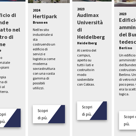
2023
2024
2023
ficio di
Audimax
Hertipark
Edifici
nde
Università
Brunnen
ammini
atto nel
di
Nell’ex sito
del Bu
industriale si
tro di
Heidelberg
sta
tedes
ne
Heidelberg
costruendo un
Berlino
edificio di
e
Al centro del
servizi e
Un edificio
campus,
io
logistica come
amministr
aperto su
enziale
moderna
del Bundes
tutti i lati e
o piani
sovrastruttura
costruzion
costruito in
con una vasta
Berlino. U
modo
mpia
gamma di
di vetro ri
sostenibile
a di
possibili
poco peso.
con Cobiax.
i al
utilizzi.
era la scel
terra.
logica.
Scopri
Scopri
opri
di più.
Scopri 
di più.
più.
più.