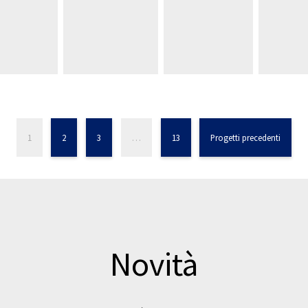
1
2
3
…
13
Progetti precedenti
Novità