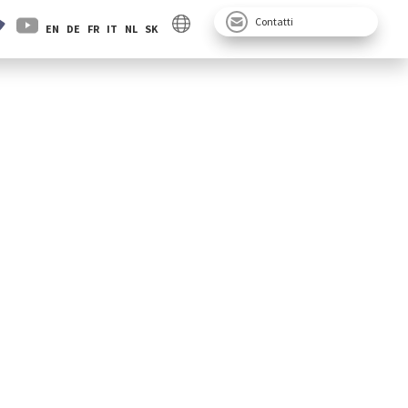
Contatti
EN
DE
FR
IT
NL
SK