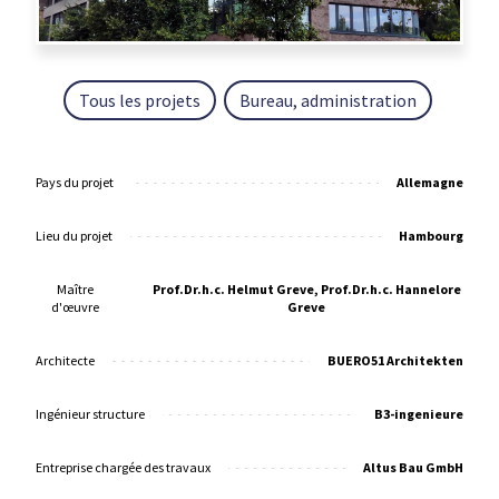
Tous les projets
Bureau, administration
Pays du projet
Allemagne
Lieu du projet
Hambourg
Maître
Prof.Dr.h.c. Helmut Greve, Prof.Dr.h.c. Hannelore
d'œuvre
Greve
Architecte
BUERO51 Architekten
Ingénieur structure
B3-ingenieure
Entreprise chargée des travaux
Altus Bau GmbH