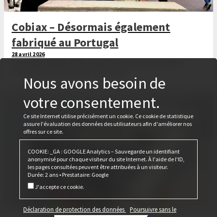
Cobiax – Désormais également
fabriqué au Portugal
28 avril 2026
Lors du salon Tektónica 2026, Cobiax et Ferca ont décidé de produire
également le Cobiax CLS au Portugal à l'avenir.
Nous avons besoin de
votre consentement.
Ce site Internet utilise précisément un cookie. Ce cookie de statistique
assure l'évaluation des données des utilisateurs afin d'améliorer nos
offres sur ce site.
COOKIE: _GA : GOOGLE Analytics – Sauvegarde un identifiant
anonymisé pour chaque visiteur du site Internet. À l'aide de l'ID,
les pages consultées peuvent être attribuées à un visiteur.
Durée: 2 ans • Prestataire: Google
J'accepte ce cookie.
Déclaration de protection des données
Poursuivre sans le