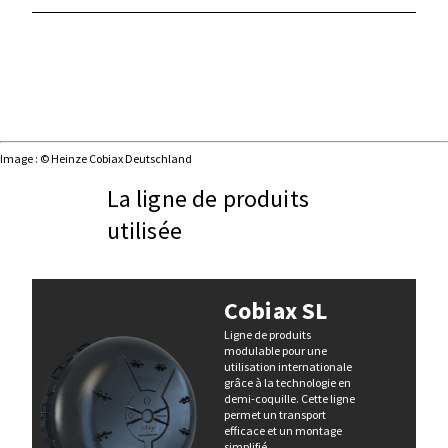
Image : © Heinze Cobiax Deutschland
La ligne de produits
utilisée
Cobiax SL
Ligne de produits
modulable pour une
utilisation internationale
grâce à la technologie en
demi-coquille. Cette ligne
permet un transport
efficace et un montage
simplifié.