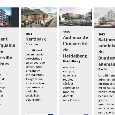
2023
2024
2023
Audimax de
ment
Hertipark
Bâtime
l’université
rquable
Brunnen
adminis
de
le
Un bâtiment
du
de services et
Heidelberg
-ville
Bundes
de logistique
Heidelberg
ènes
est en cours de
allema
construction
Au cœur du
s
Berlin
sur l’ancien
campus,
e
site industriel.
Un bâtimen
ouvert sur
el de
Il s’agit d’une
administrati
tous les
es
superstructure
du Bundest
côtés et
large
moderne aux
est en cours
construit de
de
multiples
construction
manière
es
possibilités
Berlin. Une
durable
e-
d’utilisation.
grande
avec Cobiax.
.
quantité de
verre nécess
peu de poids