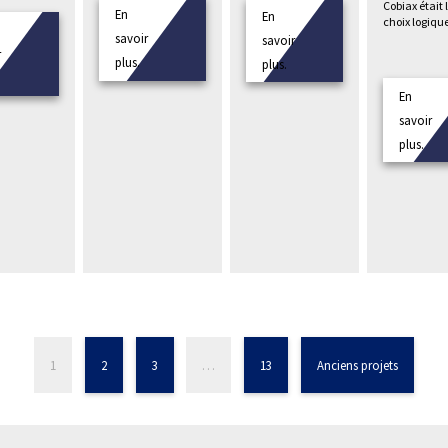
Cobiax était 
En
En
choix logiqu
savoir
savoir
r
plus.
plus.
En
savoir
plus.
1
2
3
…
13
Anciens projets