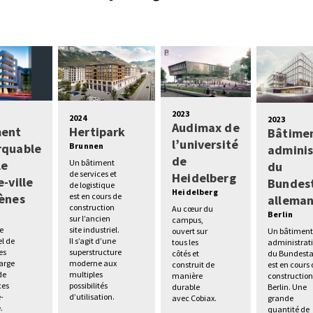
2023
2024
2023
Audimax de
ment
Hertipark
Bâtime
l’université
rquable
Brunnen
adminis
de
le
Un bâtiment
du
de services et
Heidelberg
-ville
Bundes
de logistique
Heidelberg
ènes
est en cours de
allema
construction
Au cœur du
s
Berlin
sur l’ancien
campus,
e
site industriel.
Un bâtimen
ouvert sur
el de
Il s’agit d’une
administrati
tous les
es
superstructure
du Bundest
côtés et
large
moderne aux
est en cours
construit de
de
multiples
construction
manière
es
possibilités
Berlin. Une
durable
e-
d’utilisation.
grande
avec Cobiax.
.
quantité de