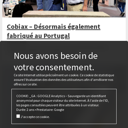
Cobiax – Désormais également
fabriqué au Portugal
28 avril 2026
Lors du salon Tektónica 2026, Cobiax et Ferca ont décidé de produire
également le Cobiax CLS au Portugal à l'avenir.
Nous avons besoin de
votre consentement.
Ce site Internet utilise précisément un cookie. Ce cookie de statistique
assure l'évaluation des données des utilisateurs afin d'améliorer nos
offres sur ce site.
COOKIE: _GA : GOOGLE Analytics – Sauvegarde un identifiant
anonymisé pour chaque visiteur du site Internet. À l'aide de l'ID,
les pages consultées peuvent être attribuées à un visiteur.
Durée: 2 ans • Prestataire: Google
J'accepte ce cookie.