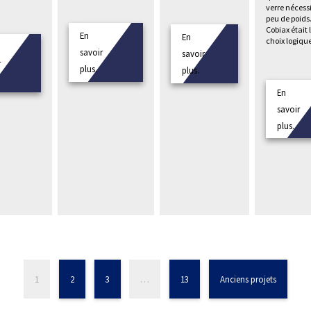
verre nécess
peu de poids
Cobiax était 
En
En
choix logiqu
savoir
savoir
r
plus.
plus.
En
savoir
plus.
1
2
3
…
13
Anciens projets