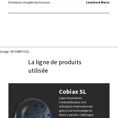
Entreprise chargée des travaux
Leonhard Weiss
Image : © FORMTOOL
La ligne de produits
utilisée
Cobiax SL
Ligne de produits
modulable pour une
utilisation internationale
grâce à la technologie en
demi-coquille. Cette ligne