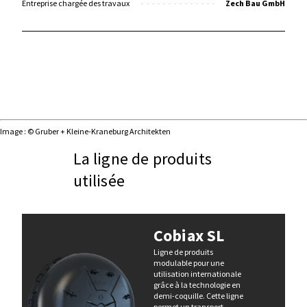
Entreprise chargée des travaux
Zech Bau GmbH
Image : © Gruber + Kleine-Kraneburg Architekten
La ligne de produits
utilisée
Cobiax SL
Ligne de produits
modulable pour une
utilisation internationale
grâce à la technologie en
demi-coquille. Cette ligne
permet un transport