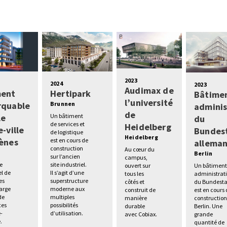
2023
2024
2023
Audimax de
ment
Hertipark
Bâtime
l’université
rquable
Brunnen
adminis
de
le
Un bâtiment
du
de services et
Heidelberg
-ville
Bundes
de logistique
Heidelberg
ènes
est en cours de
allema
construction
Au cœur du
s
Berlin
sur l’ancien
campus,
e
site industriel.
Un bâtimen
ouvert sur
el de
Il s’agit d’une
administrati
tous les
es
superstructure
du Bundest
côtés et
large
moderne aux
est en cours
construit de
de
multiples
construction
manière
es
possibilités
Berlin. Une
durable
e-
d’utilisation.
grande
avec Cobiax.
.
quantité de