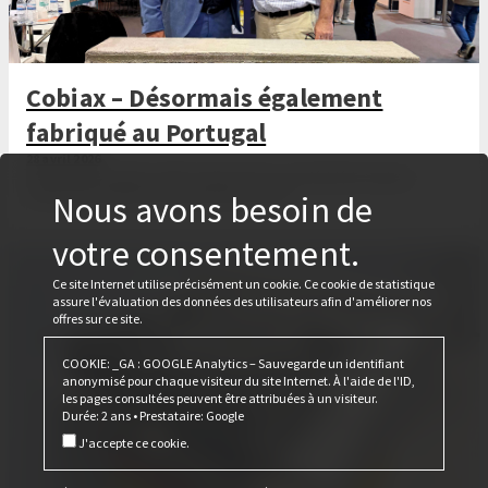
Cobiax – Désormais également
fabriqué au Portugal
28 avril 2026
Lors du salon Tektónica 2026, Cobiax et Ferca ont décidé de produire
également le Cobiax CLS au Portugal à l'avenir.
Nous avons besoin de
votre consentement.
Ce site Internet utilise précisément un cookie. Ce cookie de statistique
assure l'évaluation des données des utilisateurs afin d'améliorer nos
offres sur ce site.
COOKIE: _GA : GOOGLE Analytics – Sauvegarde un identifiant
anonymisé pour chaque visiteur du site Internet. À l'aide de l'ID,
les pages consultées peuvent être attribuées à un visiteur.
Durée: 2 ans • Prestataire: Google
J'accepte ce cookie.