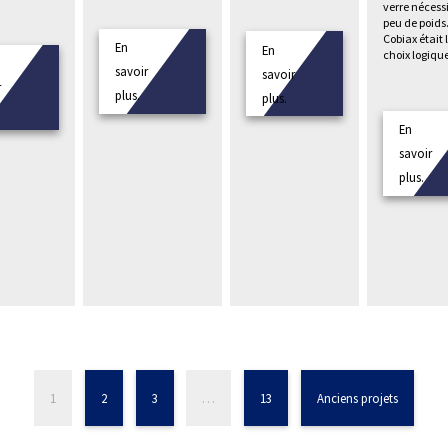
verre nécess
peu de poids
Cobiax était 
En
En
choix logiqu
savoir
savoir
r
plus.
plus.
En
savoir
plus.
1
2
3
…
13
Anciens projets