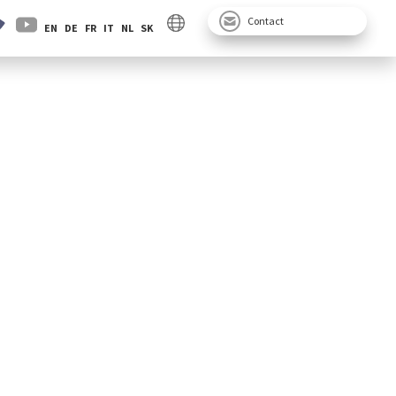
Contact
EN
DE
FR
IT
NL
SK