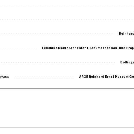
Reinhard
Fumihiko Maki / Schneider + Schumacher Bau- und P
Bolling
ravaux
ARGE Reinhard Ernst Museum Ge