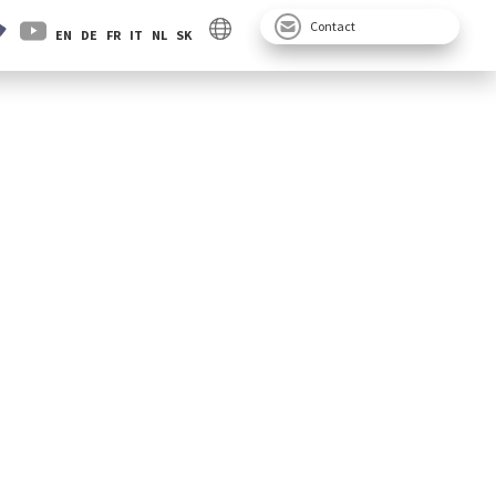
Contact
EN
DE
FR
IT
NL
SK