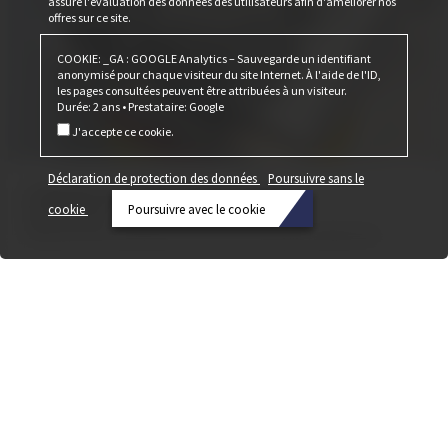
assure l'évaluation des données des utilisateurs afin d'améliorer nos
offres sur ce site.
COOKIE: _GA : GOOGLE Analytics – Sauvegarde un identifiant
anonymisé pour chaque visiteur du site Internet. À l'aide de l'ID,
les pages consultées peuvent être attribuées à un visiteur.
Durée: 2 ans • Prestataire: Google
J'accepte ce cookie.
Déclaration de protection des données
Poursuivre sans le
C’était le salon Bau 2025
cookie
Poursuivre avec le cookie
24 février 2025
Cobiax met une nouvelle fois l'accent sur sa gamme de produits CLS.
Déclaration
de
protection
des
données
Poursuivre
sans
le
cookie