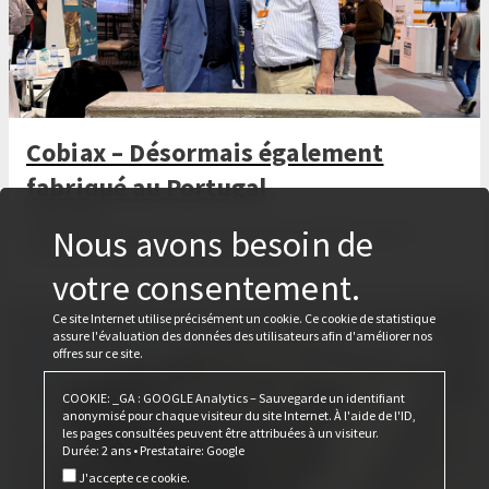
Cobiax – Désormais également
fabriqué au Portugal
28 avril 2026
Lors du salon Tektónica 2026, Cobiax et Ferca ont décidé de produire
Nous avons besoin de
également le Cobiax CLS au Portugal à l'avenir.
votre consentement.
Ce site Internet utilise précisément un cookie. Ce cookie de statistique
assure l'évaluation des données des utilisateurs afin d'améliorer nos
offres sur ce site.
COOKIE: _GA : GOOGLE Analytics – Sauvegarde un identifiant
anonymisé pour chaque visiteur du site Internet. À l'aide de l'ID,
les pages consultées peuvent être attribuées à un visiteur.
Durée: 2 ans • Prestataire: Google
J'accepte ce cookie.