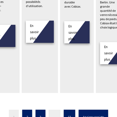
es
possibilités
Berlin. Une
durable
e-
d’utilisation.
grande
avec Cobiax.
.
quantité de
verre nécess
peu de poids
Cobiax était 
En
En
choix logiqu
savoir
savoir
r
plus.
plus.
En
savoir
plus.
1
2
3
…
13
Anciens projets