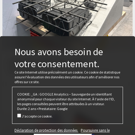
Nous avons besoin de
C’était le salon Bau 2025
votre consentement.
24 février 2025
Cobiax met une nouvelle fois l'accent sur sa gamme de produits CLS.
Ce site Internet utilise précisément un cookie. Ce cookie de statistique
assure l'évaluation des données des utilisateurs afin d'améliorer nos
offres sur ce site.
COOKIE: _GA : GOOGLE Analytics – Sauvegarde un identifiant
anonymisé pour chaque visiteur du site Internet. À l'aide de l'ID,
les pages consultées peuvent être attribuées à un visiteur.
Durée: 2 ans • Prestataire: Google
J'accepte ce cookie.
Déclaration de protection des données
Poursuivre sans le