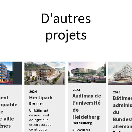
D'autres
projets
2023
2024
2023
Audimax de
ment
Hertipark
Bâtime
l’université
rquable
Brunnen
adminis
de
le
Un bâtiment
du
de services et
Heidelberg
-ville
Bundes
de logistique
Heidelberg
ènes
est en cours de
allema
construction
Au cœur du
s