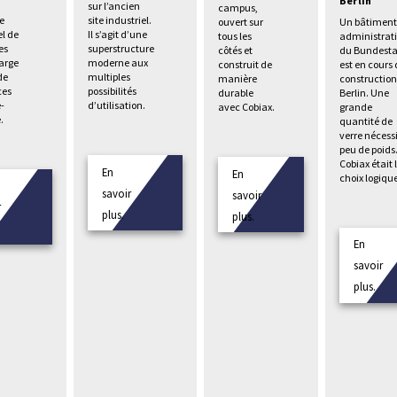
Berlin
sur l’ancien
campus,
e
site industriel.
Un bâtimen
ouvert sur
el de
Il s’agit d’une
administrati
tous les
es
superstructure
du Bundest
côtés et
large
moderne aux
est en cours
construit de
de
multiples
construction
manière
es
possibilités
Berlin. Une
durable
e-
d’utilisation.
grande
avec Cobiax.
.
quantité de
verre nécess
peu de poids
Cobiax était 
En
En
choix logiqu
savoir
savoir
r
plus.
plus.
En
savoir
plus.