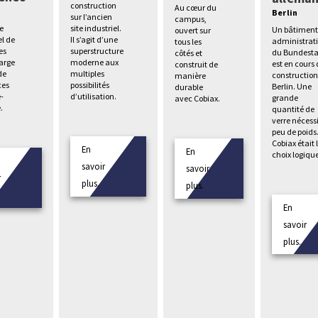
construction
Au cœur du
s
Berlin
sur l’ancien
campus,
e
site industriel.
Un bâtimen
ouvert sur
el de
Il s’agit d’une
administrati
tous les
es
superstructure
du Bundest
côtés et
large
moderne aux
est en cours
construit de
de
multiples
construction
manière
es
possibilités
Berlin. Une
durable
e-
d’utilisation.
grande
avec Cobiax.
.
quantité de
verre nécess
peu de poids
Cobiax était 
En
En
choix logiqu
savoir
savoir
r
plus.
plus.
En
savoir
plus.