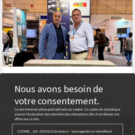
Cobiax – Désormais également
fabriqué au Portugal
Nous avons besoin de
28 avril 2026
votre consentement.
Lors du salon Tektónica 2026, Cobiax et Ferca ont décidé de produire
également le Cobiax CLS au Portugal à l'avenir.
Ce site Internet utilise précisément un cookie. Ce cookie de statistique
assure l'évaluation des données des utilisateurs afin d'améliorer nos
offres sur ce site.
COOKIE: _GA : GOOGLE Analytics – Sauvegarde un identifiant