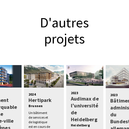
D'autres
projets
2023
2024
2023
Audimax de
ment
Hertipark
Bâtime
l’université
rquable
Brunnen
adminis
de
le
Un bâtiment
du
de services et
Heidelberg
-ville
Bundes
de logistique
Heidelberg
ènes
est en cours de
allema