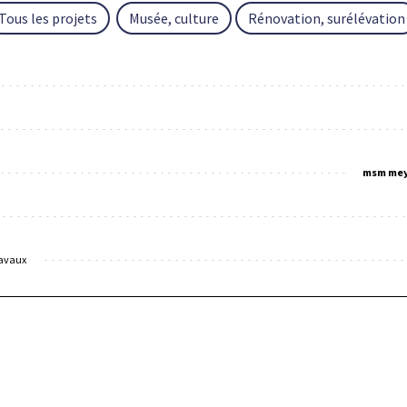
Tous les projets
Musée, culture
Rénovation, surélévation
msm mey
ravaux