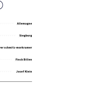
Allemagne
Siegburg
er schmitz-morkramer
Finck Billen
Josef Klein