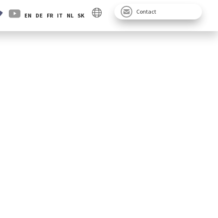
Contact
EN
DE
FR
IT
NL
SK