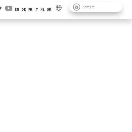
Contact
EN
DE
FR
IT
NL
SK